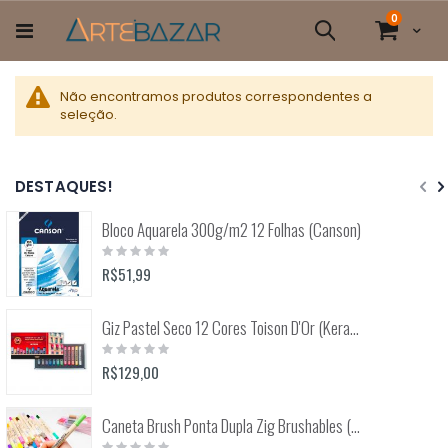
Pular
itens
0
para
Cart
Pesquisa
o
conteúdo
Não encontramos produtos correspondentes a
seleção.
DESTAQUES!
Bloco Aquarela 300g/m2 12 Folhas (Canson)
Rating:
0%
R$51,99
Giz Pastel Seco 12 Cores Toison D'Or (Keramik) 8512
Rating:
0%
R$129,00
Caneta Brush Ponta Dupla Zig Brushables (Kuretake)
Rating: