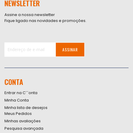
NEWSLETTER
Assine a nossa newsletter
Fique ligado nas novidades e promoções.
ASSINAR
Inscreva-
se
na
nossa
CONTA
Newsletter:
Entrar na C``onta
Minha Conta
Minha lista de desejos
Meus Pedidos
Minhas avaliações
Pesquisa avançada