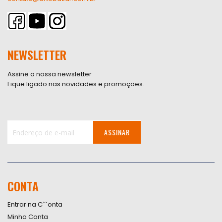
NEWSLETTER
Assine a nossa newsletter
Fique ligado nas novidades e promoções.
ASSINAR
Inscreva-
se
na
nossa
CONTA
Newsletter:
Entrar na C``onta
Minha Conta