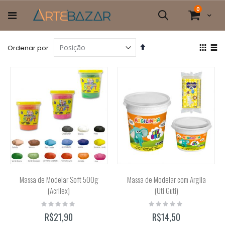
Pular
itens
0
para
Cart
Pesquisa
o
conteúdo
Definir
Ver
Ordenar por
Direção
com
Grade
List
Decrescente
Massa de Modelar Soft 500g
Massa de Modelar com Argila
(Acrilex)
(Uti Guti)
Rating:
Rating:
0%
0%
R$21,90
R$14,50