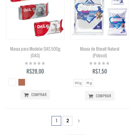
Massa para Modelar DAS 500g
Massa de Biscuit Natural
(DAS)
(Polycol)
Rating:
Rating:
0%
0%
R$28,00
R$7,50
90g
1Kg
COMPRAR
COMPRAR
Página
Você está lendo a página
Página
Página
Próximo
1
2