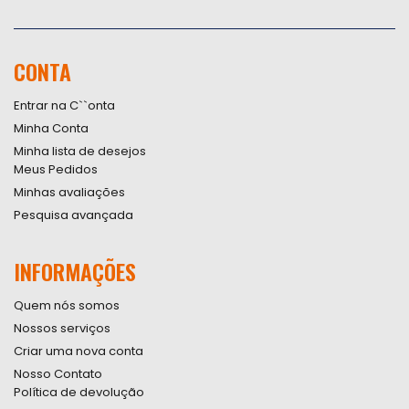
Inscreva-
se
na
nossa
CONTA
Newsletter:
Entrar na C``onta
Minha Conta
Minha lista de desejos
Meus Pedidos
Minhas avaliações
Pesquisa avançada
INFORMAÇÕES
Quem nós somos
Nossos serviços
Criar uma nova conta
Nosso Contato
Política de devolução