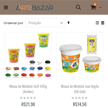
Pular
itens
0
para
Cart
Pesquisa
o
conteúdo
Definir
Ver
Ordenar por
Direção
com
Grade
List
Decrescente
Massa de Modelar Soft 500g
Massa de Modelar com Argila
(Acrilex)
(Uti Guti)
Rating:
Rating:
0%
0%
R$21,90
R$14,50