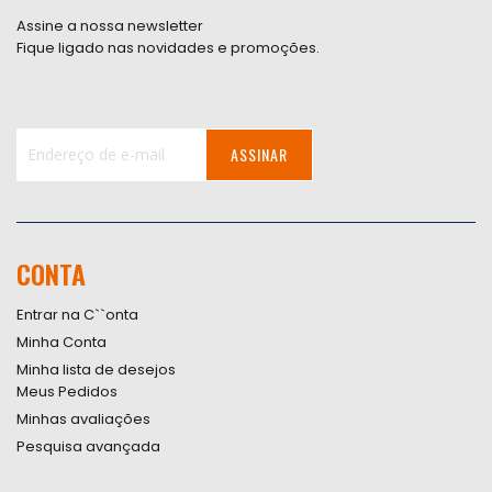
Assine a nossa newsletter
Fique ligado nas novidades e promoções.
ASSINAR
Inscreva-
se
na
nossa
CONTA
Newsletter:
Entrar na C``onta
Minha Conta
Minha lista de desejos
Meus Pedidos
Minhas avaliações
Pesquisa avançada