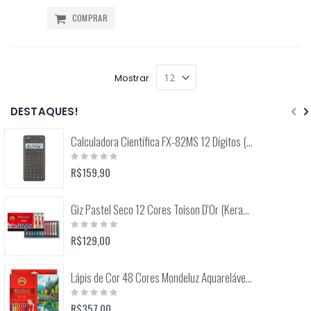
COMPRAR
Mostrar
DESTAQUES!
Calculadora Científica FX-82MS 12 Dígitos (Casio)
Rating:
0%
R$159,90
Giz Pastel Seco 12 Cores Toison D'Or (Keramik) 8512
Rating:
0%
R$129,00
Lápis de Cor 48 Cores Mondeluz Aquarelável (Koh-I-Noor)
Rating:
0%
R$357,00