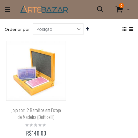
Pular
itens
0
para
Cart
Pesquisa
o
conteúdo
Definir
Ver
Ordenar por
Direção
com
Grade
List
Decrescente
Jojo com 2 Baralhos em Estojo
de Madeira (Botticelli)
Rating:
0%
R$140,00