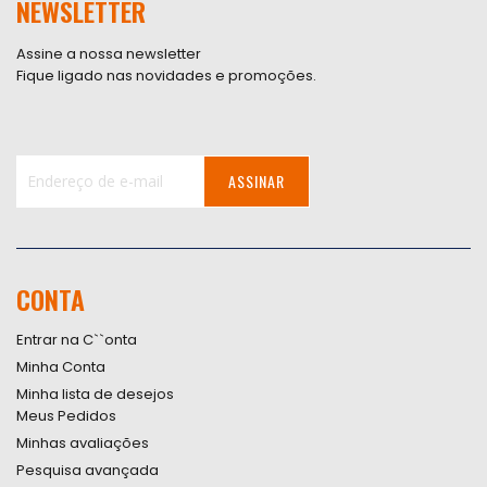
NEWSLETTER
Assine a nossa newsletter
Fique ligado nas novidades e promoções.
ASSINAR
Inscreva-
se
na
nossa
CONTA
Newsletter:
Entrar na C``onta
Minha Conta
Minha lista de desejos
Meus Pedidos
Minhas avaliações
Pesquisa avançada