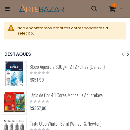
Pular
itens
0
para
Cart
Pesquisa
o
conteúdo
Não encontramos produtos correspondentes a
seleção.
DESTAQUES!
Bloco Aquarela 300g/m2 12 Folhas (Canson)
Rating:
0%
R$51,99
Lápis de Cor 48 Cores Mondeluz Aquarelável (Koh-I-Noor)
Rating:
0%
R$357,00
Tinta Óleo Winton 37ml (Winsor & Newton)
Rating: