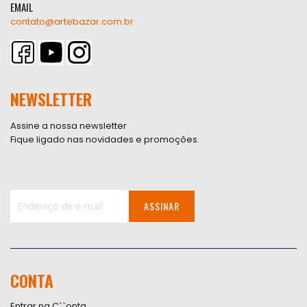
EMAIL
contato@artebazar.com.br
NEWSLETTER
Assine a nossa newsletter
Fique ligado nas novidades e promoções.
ASSINAR
Inscreva-
se
na
nossa
CONTA
Newsletter:
Entrar na C``onta