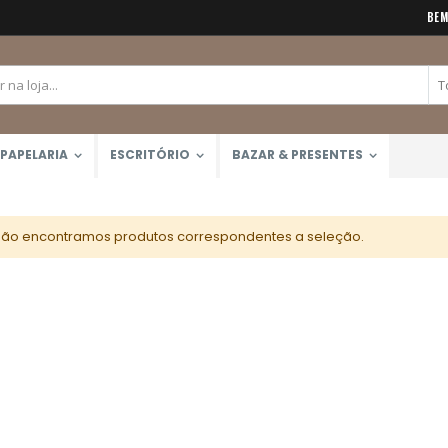
BEM
PAPELARIA
ESCRITÓRIO
BAZAR & PRESENTES
ão encontramos produtos correspondentes a seleção.
Giz Pastel Seco 12 Cores Toison D'Or (Keramik) 8512
Tinta Óleo Winton 37ml (Winsor & Newton)
Rating:
Rating:
0%
0%
R$129,00
R$41,50
Bloco Aquarela 300g/m2 12 Folhas (Canson)
Rating:
0%
R$51,99