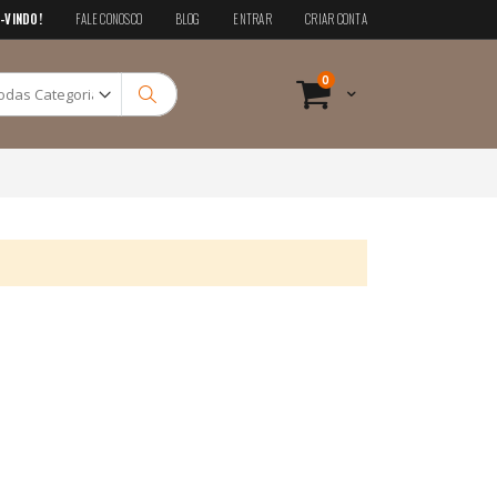
-VINDO!
FALE CONOSCO
BLOG
ENTRAR
CRIAR CONTA
Pesquisa
itens
0
Cart
Pesquisa