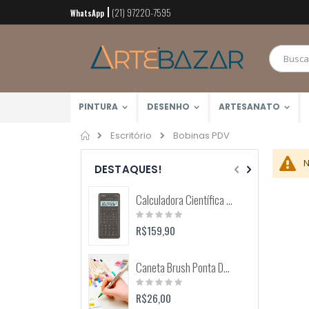
(21) 97220-7595
Pular
WhatsApp
para
o
conteúdo
PINTURA
DESENHO
ARTESANATO
Home
Bobinas PDV
Escritório
N
DESTAQUES!
Calculadora Científica FX-82MS 12 Dígitos (Casio)
Rating:
0%
R$159,90
Caneta Brush Ponta Dupla Zig Brushables (Kuretake)
Rating:
0%
R$26,00