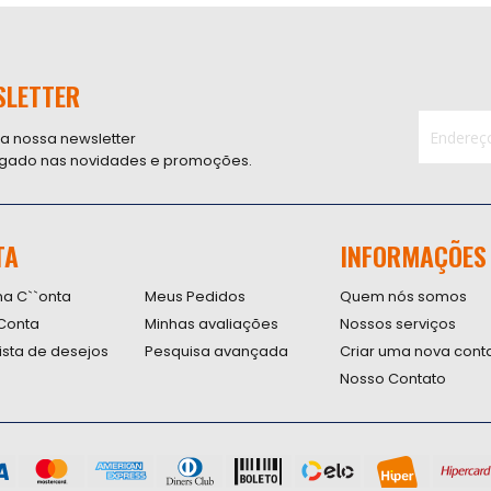
SLETTER
 a nossa newsletter
ligado nas novidades e promoções.
Inscreva-
se
na
nossa
TA
INFORMAÇÕES
Newsletter
na C``onta
Meus Pedidos
Quem nós somos
Conta
Minhas avaliações
Nossos serviços
lista de desejos
Pesquisa avançada
Criar uma nova cont
Nosso Contato