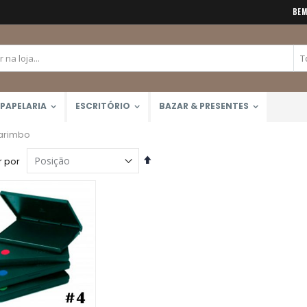
BEM
PAPELARIA
ESCRITÓRIO
BAZAR & PRESENTES
arimbo
Definir
 por
Direção
Decrescente
Lápis de Cor 48 Cores Mondeluz Aquarelável (Koh-I-Noor)
Calculadora Científica FX-82MS 12 Dígitos (Casio)
Rating:
Rating:
0%
0%
R$357,00
R$159,90
Tinta Acrílica Galeria 60ml (Winsor & Newton)
Rating:
0%
R$45,00