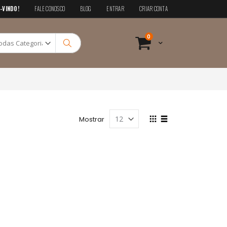
-VINDO!
FALE CONOSCO
BLOG
ENTRAR
CRIAR CONTA
Pesquisa
itens
0
Cart
Pesquisa
Ver
Mostrar
como
Grade
Lista