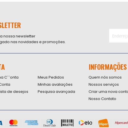
SLETTER
 a nossa newsletter
ligado nas novidades e promoções.
Inscreva-
se
na
nossa
TA
INFORMAÇÕES
Newsletter
na C``onta
Meus Pedidos
Quem nós somos
Conta
Minhas avaliações
Nossos serviços
lista de desejos
Pesquisa avançada
Criar uma nova cont
Nosso Contato