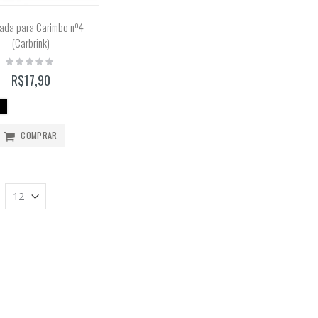
Bloco Aquarela 300g/m2 12 Folhas (Canson)
ada para Carimbo nº4
Rating:
(Carbrink)
0%
R$51,99
Rating:
0%
R$17,90
COMPRAR