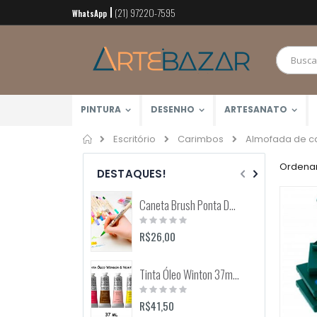
(21) 97220-7595
Pular
WhatsApp
para
o
conteúdo
PINTURA
DESENHO
ARTESANATO
Home
Almofada de c
Escritório
Carimbos
Ordenar
DESTAQUES!
Caneta Brush Ponta Dupla Zig Brushables (Kuretake)
Rating:
0%
R$26,00
Tinta Óleo Winton 37ml (Winsor & Newton)
Rating:
0%
R$41,50