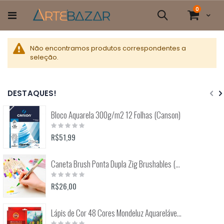
Pular
itens
0
para
Cart
Pesquisa
o
conteúdo
Não encontramos produtos correspondentes a
seleção.
DESTAQUES!
Bloco Aquarela 300g/m2 12 Folhas (Canson)
Rating:
0%
R$51,99
Caneta Brush Ponta Dupla Zig Brushables (Kuretake)
Rating:
0%
R$26,00
Lápis de Cor 48 Cores Mondeluz Aquarelável (Koh-I-Noor)
Rating: