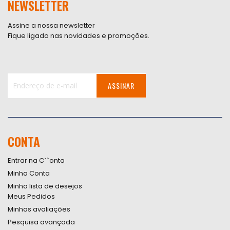
NEWSLETTER
Assine a nossa newsletter
Fique ligado nas novidades e promoções.
ASSINAR
Inscreva-
se
na
nossa
CONTA
Newsletter:
Entrar na C``onta
Minha Conta
Minha lista de desejos
Meus Pedidos
Minhas avaliações
Pesquisa avançada