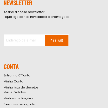
NEWSLETTER
Assine a nossa newsletter
Fique ligado nas novidades e promoções.
ASSINAR
Inscreva-
se
na
nossa
CONTA
Newsletter:
Entrar na C``onta
Minha Conta
Minha lista de desejos
Meus Pedidos
Minhas avaliações
Pesquisa avançada