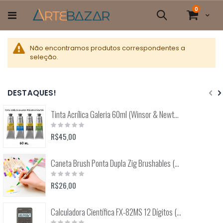
Pular
itens
0
para
Cart
Pesquisa
o
conteúdo
Não encontramos produtos correspondentes a
seleção.
DESTAQUES!
Tinta Acrílica Galeria 60ml (Winsor & Newton)
Rating:
0%
R$45,00
Caneta Brush Ponta Dupla Zig Brushables (Kuretake)
Rating:
0%
R$26,00
Calculadora Científica FX-82MS 12 Dígitos (Casio)
Rating: