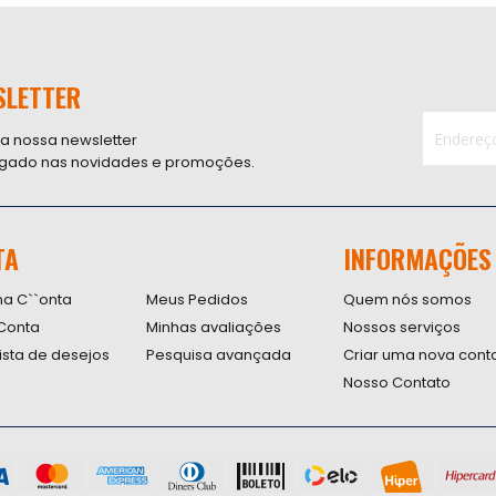
SLETTER
 a nossa newsletter
ligado nas novidades e promoções.
Inscreva-
se
na
nossa
TA
INFORMAÇÕES
Newsletter
na C``onta
Meus Pedidos
Quem nós somos
Conta
Minhas avaliações
Nossos serviços
lista de desejos
Pesquisa avançada
Criar uma nova cont
Nosso Contato