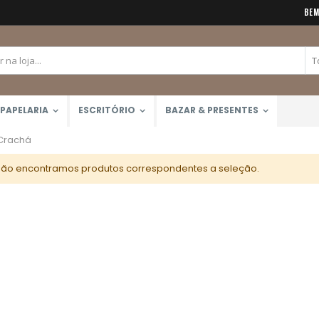
BEM
PAPELARIA
ESCRITÓRIO
BAZAR & PRESENTES
Crachá
ão encontramos produtos correspondentes a seleção.
Calculadora Científica FX-82MS 12 Dígitos (Casio)
Tinta Óleo Winton 37ml (Winsor & Newton)
Rating:
Rating:
0%
0%
R$159,90
R$41,50
Lápis de Cor 48 Cores Mondeluz Aquarelável (Koh-I-Noor)
Rating:
0%
R$357,00