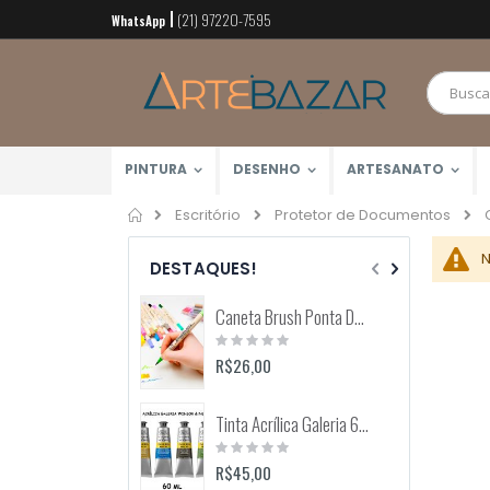
(21) 97220-7595
Pular
WhatsApp
para
o
conteúdo
PINTURA
DESENHO
ARTESANATO
Home
Escritório
Protetor de Documentos
N
DESTAQUES!
Caneta Brush Ponta Dupla Zig Brushables (Kuretake)
Rating:
0%
R$26,00
Tinta Acrílica Galeria 60ml (Winsor & Newton)
Rating:
0%
R$45,00