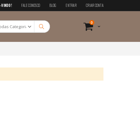
-VINDO!
FALE CONOSCO
BLOG
ENTRAR
CRIAR CONTA
Pesquisa
itens
0
Cart
Pesquisa