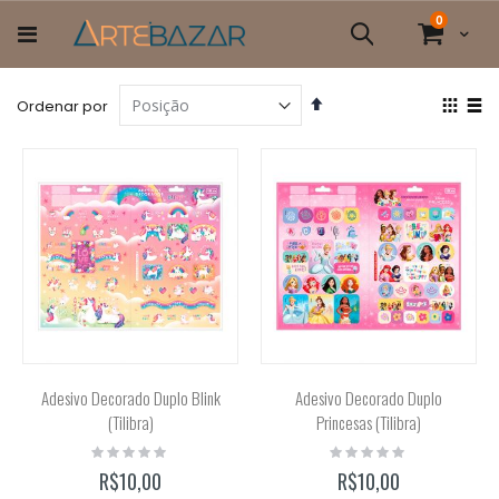
Pular
itens
0
para
Cart
Pesquisa
o
conteúdo
Definir
Ver
Ordenar por
Direção
com
Grade
List
Decrescente
Adesivo Decorado Duplo Blink
Adesivo Decorado Duplo
(Tilibra)
Princesas (Tilibra)
Rating:
Rating:
0%
0%
R$10,00
R$10,00