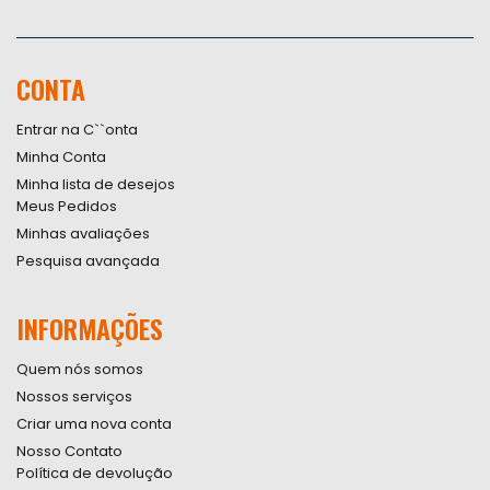
Inscreva-
se
na
nossa
CONTA
Newsletter:
Entrar na C``onta
Minha Conta
Minha lista de desejos
Meus Pedidos
Minhas avaliações
Pesquisa avançada
INFORMAÇÕES
Quem nós somos
Nossos serviços
Criar uma nova conta
Nosso Contato
Política de devolução