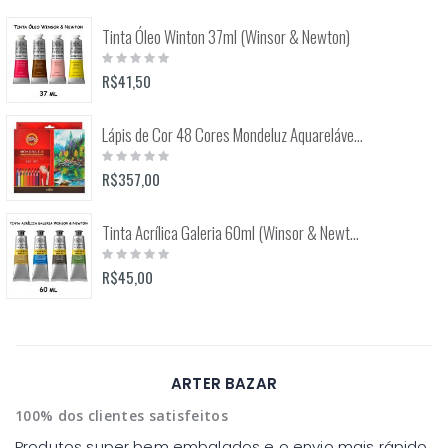
Tinta Óleo Winton 37ml (Winsor & Newton)
Rating:
0%
R$41,50
Lápis de Cor 48 Cores Mondeluz Aquarelável (Koh-I-Noor)
Rating:
0%
R$357,00
Tinta Acrílica Galeria 60ml (Winsor & Newton)
Rating:
0%
R$45,00
ARTER BAZAR
100% dos clientes satisfeitos
Produtos super bem embalados e o envio mais rápido