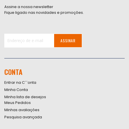
Assine a nossa newsletter
Fique ligado nas novidades e promoções.
ASSINAR
Inscreva-
se
na
nossa
CONTA
Newsletter:
Entrar na C``onta
Minha Conta
Minha lista de desejos
Meus Pedidos
Minhas avaliações
Pesquisa avançada