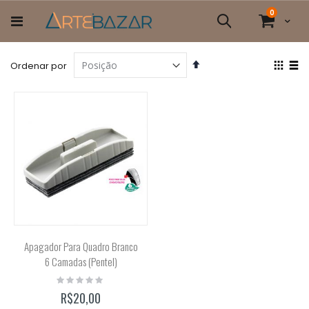
Pular
itens
0
para
Cart
Pesquisa
o
conteúdo
Definir
Ver
Ordenar por
Direção
com
Grade
List
Decrescente
Apagador Para Quadro Branco
6 Camadas (Pentel)
Rating:
0%
R$20,00