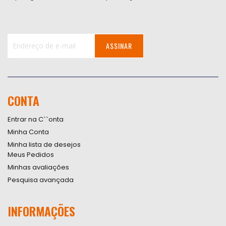
ASSINAR
Inscreva-
se
na
nossa
CONTA
Newsletter:
Entrar na C``onta
Minha Conta
Minha lista de desejos
Meus Pedidos
Minhas avaliações
Pesquisa avançada
INFORMAÇÕES