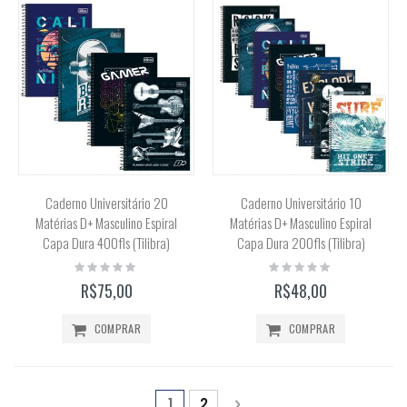
Caderno Universitário 20
Caderno Universitário 10
Matérias D+ Masculino Espiral
Matérias D+ Masculino Espiral
Capa Dura 400fls (Tilibra)
Capa Dura 200fls (Tilibra)
Rating:
Rating:
0%
0%
R$75,00
R$48,00
COMPRAR
COMPRAR
Página
Você está lendo a página
Página
Página
Próximo
1
2