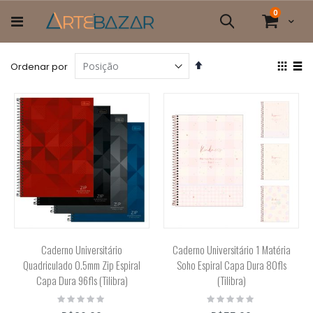
Pular
itens
0
para
Cart
Pesquisa
o
conteúdo
Definir
Ver
Ordenar por
Direção
com
Grade
List
Decrescente
Caderno Universitário
Caderno Universitário 1 Matéria
Quadriculado 0.5mm Zip Espiral
Soho Espiral Capa Dura 80fls
Capa Dura 96fls (Tilibra)
(Tilibra)
Rating:
Rating:
0%
0%