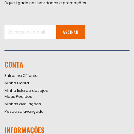
Fique ligado nas novidades e promoções.
ASSINAR
Inscreva-
se
na
nossa
CONTA
Newsletter:
Entrar na C``onta
Minha Conta
Minha lista de desejos
Meus Pedidos
Minhas avaliações
Pesquisa avançada
INFORMAÇÕES