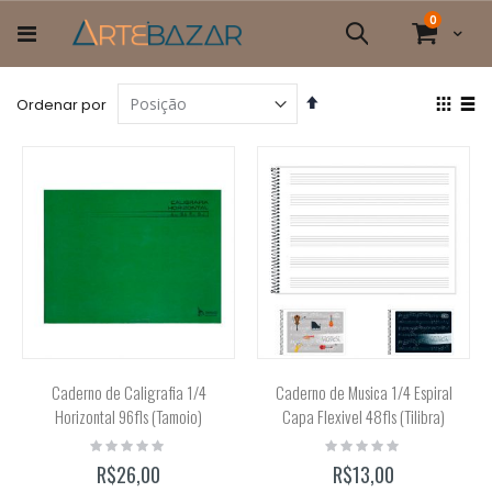
Pular
itens
0
para
Cart
Pesquisa
o
conteúdo
Definir
Ver
Ordenar por
Direção
com
Grade
List
Decrescente
Caderno de Caligrafia 1/4
Caderno de Musica 1/4 Espiral
Horizontal 96fls (Tamoio)
Capa Flexivel 48fls (Tilibra)
Rating:
Rating:
0%
0%
R$26,00
R$13,00