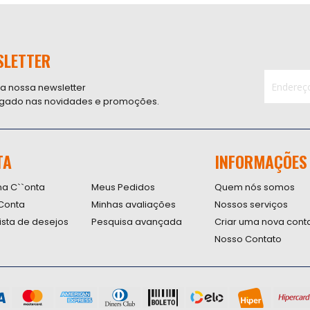
SLETTER
 a nossa newsletter
ligado nas novidades e promoções.
Inscreva-
se
na
nossa
TA
INFORMAÇÕES
Newsletter
na C``onta
Meus Pedidos
Quem nós somos
Conta
Minhas avaliações
Nossos serviços
lista de desejos
Pesquisa avançada
Criar uma nova cont
Nosso Contato