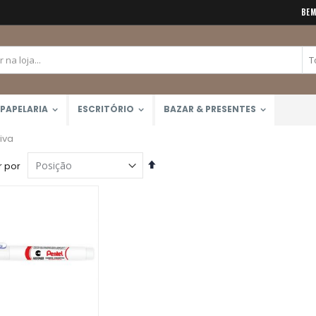
BEM
PAPELARIA
ESCRITÓRIO
BAZAR & PRESENTES
iva
Definir
 por
Direção
Decrescente
Lápis de Cor 48 Cores Mondeluz Aquarelável (Koh-I-Noor)
Calculadora Científica FX-82MS 12 Dígitos (Casio)
Rating:
Rating:
0%
0%
R$357,00
R$159,90
Bloco Aquarela 300g/m2 12 Folhas (Canson)
Rating:
0%
R$51,99