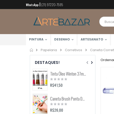
(21) 97220-7595
Pular
WhatsApp
para
o
conteúdo
PINTURA
DESENHO
ARTESANATO
Home
Caneta Corret
Papelaria
Corretivos
Ordenar
DESTAQUES!
Tinta Óleo Winton 37ml (Winsor & Newton)
Rating:
0%
R$41,50
Caneta Brush Ponta Dupla Zig Brushables (Kuretake)
Rating:
0%
R$26,00