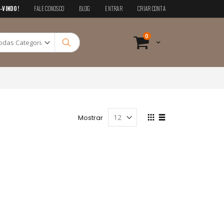
-VINDO!
FALE CONOSCO
BLOG
ENTRAR
CRIAR CONTA
Pesquisa
itens
0
Cart
Pesquisa
Ver
Mostrar
como
Grade
Lista