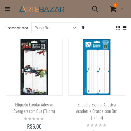
Pular
itens
0
para
Cart
Pesquisa
o
conteúdo
Definir
Ver
Ordenar por
Direção
com
Grade
List
Decrescente
Etiqueta Escolar Adesiva
Etiqueta Escolar Adesiva
Avengers com 8un (Tilibra)
Academie Branca com 8un
(Tilibra)
Rating:
0%
Rating:
R$6,00
0%