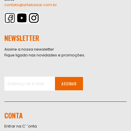
contato@artebazar.com.br
NEWSLETTER
Assine a nossa newsletter
Fique ligado nas novidades e promoções.
ASSINAR
Inscreva-
se
na
nossa
CONTA
Newsletter:
Entrar na C``onta