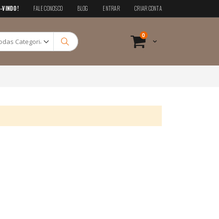
-VINDO!
FALE CONOSCO
BLOG
ENTRAR
CRIAR CONTA
Pesquisa
itens
0
Cart
Pesquisa