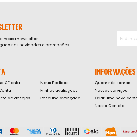
SLETTER
 a nossa newsletter
ligado nas novidades e promoções.
Inscreva-
se
na
nossa
TA
INFORMAÇÕES
Newsletter
na C``onta
Meus Pedidos
Quem nós somos
Conta
Minhas avaliações
Nossos serviços
lista de desejos
Pesquisa avançada
Criar uma nova cont
Nosso Contato