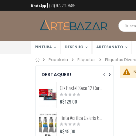
(21) 97220-7595
Pular
WhatsApp
para
o
conteúdo
PINTURA
DESENHO
ARTESANATO
Home
Etiquetas Diver
Papelaria
Etiquetas
N
DESTAQUES!
Giz Pastel Seco 12 Cores Toison D'Or (Keramik) 8512
Rating:
0%
R$129,00
Tinta Acrílica Galeria 60ml (Winsor & Newton)
Rating:
0%
R$45,00