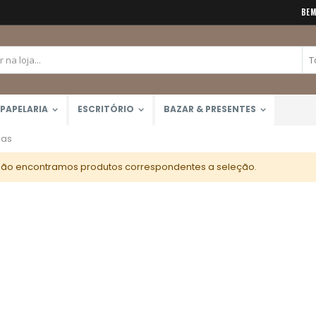
BEM
PAPELARIA
ESCRITÓRIO
BAZAR & PRESENTES
sas
ão encontramos produtos correspondentes a seleção.
Calculadora Científica FX-82MS 12 Dígitos (Casio)
Lápis de Cor 48 Cores Mondeluz Aquarelável (Koh-I-Noor)
Rating:
Rating:
0%
0%
R$159,90
R$357,00
Caneta Brush Ponta Dupla Zig Brushables (Kuretake)
Rating:
0%
R$26,00