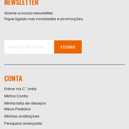
NEWSLETTER
Assine a nossa newsletter
Fique ligado nas novidades e promoções.
ASSINAR
Inscreva-
se
na
nossa
CONTA
Newsletter:
Entrar na C``onta
Minha Conta
Minha lista de desejos
Meus Pedidos
Minhas avaliações
Pesquisa avançada