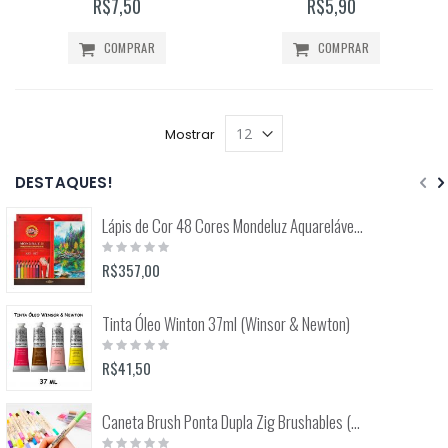
R$7,50
R$5,90
COMPRAR
COMPRAR
Mostrar
DESTAQUES!
Lápis de Cor 48 Cores Mondeluz Aquarelável (Koh-I-Noor)
Rating:
0%
R$357,00
Tinta Óleo Winton 37ml (Winsor & Newton)
Rating:
0%
R$41,50
Caneta Brush Ponta Dupla Zig Brushables (Kuretake)
Rating: