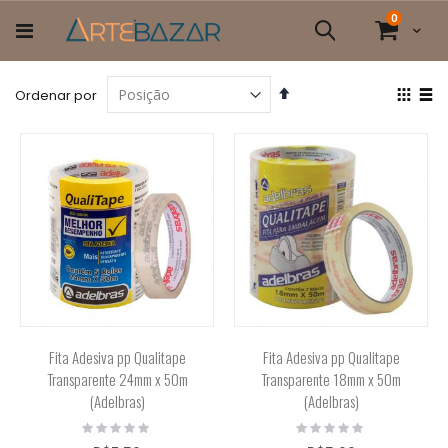
Pular
itens
0
para
Cart
Pesquisa
o
conteúdo
Definir
Ver
Ordenar por
Direção
com
Grade
List
Decrescente
Fita Adesiva pp Qualitape
Fita Adesiva pp Qualitape
Transparente 24mm x 50m
Transparente 18mm x 50m
(Adelbras)
(Adelbras)
Rating:
Rating:
0%
0%