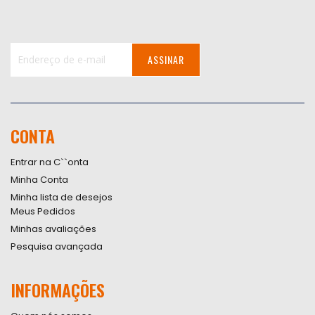
ASSINAR
Inscreva-
se
na
nossa
CONTA
Newsletter:
Entrar na C``onta
Minha Conta
Minha lista de desejos
Meus Pedidos
Minhas avaliações
Pesquisa avançada
INFORMAÇÕES