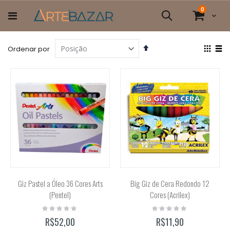
Pular
itens
0
para
Cart
Pesquisa
o
conteúdo
Definir
Ver
Ordenar por
Direção
com
Grade
List
Decrescente
Giz Pastel a Óleo 36 Cores Arts
Big Giz de Cera Redondo 12
(Pentel)
Cores (Acrilex)
Rating:
Rating:
0%
0%
R$52,00
R$11,90