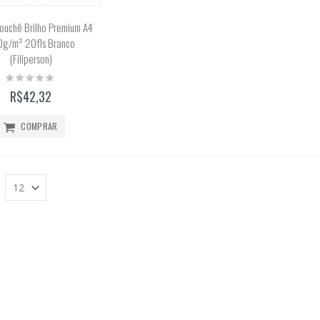
Bloco Aquarela 300g/m2 12 Folhas (Canson)
ouchê Brilho Premium A4
Rating:
0g/m² 20fls Branco
0%
R$51,99
(Filiperson)
Rating:
0%
R$42,32
COMPRAR