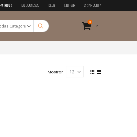
-VINDO!
FALE CONOSCO
BLOG
ENTRAR
CRIAR CONTA
Pesquisa
itens
0
Cart
Pesquisa
Ver
Mostrar
como
Grade
Lista