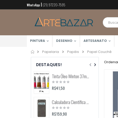
(21) 97220-7595
Pular
WhatsApp
para
o
conteúdo
PINTURA
DESENHO
ARTESANATO
Home
Papel Couchê
Papelaria
Papéis
Ordenar
DESTAQUES!
Tinta Óleo Winton 37ml (Winsor & Newton)
Rating:
0%
R$41,50
Calculadora Científica FX-82MS 12 Dígitos (Casio)
Rating:
0%
R$159,90