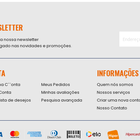
SLETTER
 a nossa newsletter
ligado nas novidades e promoções.
Inscreva-
se
na
nossa
TA
INFORMAÇÕES
Newsletter
na C``onta
Meus Pedidos
Quem nós somos
Conta
Minhas avaliações
Nossos serviços
lista de desejos
Pesquisa avançada
Criar uma nova cont
Nosso Contato