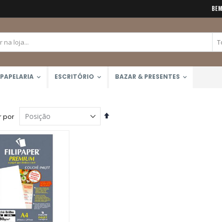
BEM
PAPELARIA
ESCRITÓRIO
BAZAR & PRESENTES
Definir
 por
Direção
Decrescente
Giz Pastel Seco 12 Cores Toison D'Or (Keramik) 8512
Caneta Brush Ponta Dupla Zig Brushables (Kuretake)
Rating:
Rating:
0%
0%
R$129,00
R$26,00
Lápis de Cor 48 Cores Mondeluz Aquarelável (Koh-I-Noor)
Rating:
0%
R$357,00