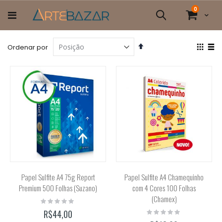
Pular
itens
0
para
Cart
Pesquisa
o
conteúdo
Definir
Ver
Ordenar por
Direção
com
Grade
List
Decrescente
Papel Sulfite A4 75g Report
Papel Sulfite A4 Chamequinho
Premium 500 Folhas (Suzano)
com 4 Cores 100 Folhas
(Chamex)
Rating:
0%
Rating:
R$44,00
0%