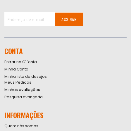
ASSINAR
Inscreva-
se
na
nossa
CONTA
Newsletter:
Entrar na C``onta
Minha Conta
Minha lista de desejos
Meus Pedidos
Minhas avaliações
Pesquisa avançada
INFORMAÇÕES
Quem nós somos