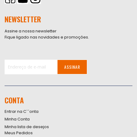
NEWSLETTER
Assine a nossa newsletter
Fique ligado nas novidades e promoções.
ASSINAR
Inscreva-
se
na
nossa
CONTA
Newsletter:
Entrar na C``onta
Minha Conta
Minha lista de desejos
Meus Pedidos