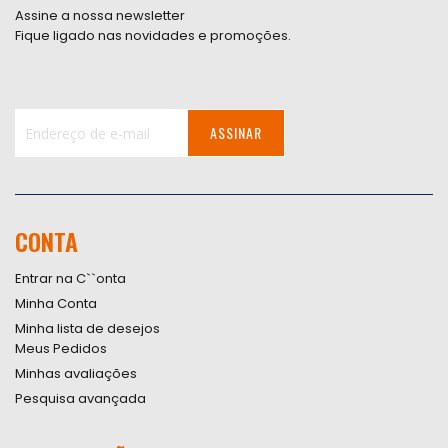
Assine a nossa newsletter
Fique ligado nas novidades e promoções.
ASSINAR
Inscreva-
se
na
nossa
CONTA
Newsletter:
Entrar na C``onta
Minha Conta
Minha lista de desejos
Meus Pedidos
Minhas avaliações
Pesquisa avançada