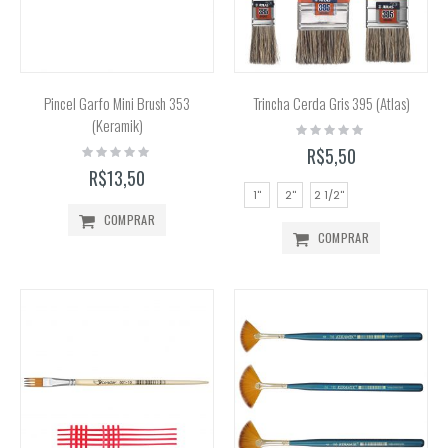
Pincel Garfo Mini Brush 353
Trincha Cerda Gris 395 (Atlas)
(Keramik)
Rating:
0%
Rating:
R$5,50
0%
R$13,50
1''
2''
2 1/2''
COMPRAR
COMPRAR