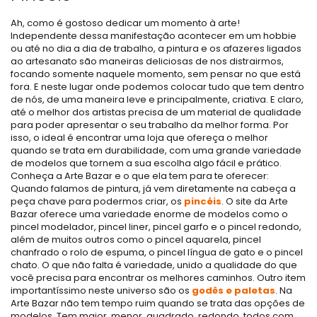
Ah, como é gostoso dedicar um momento à arte!
Independente dessa manifestação acontecer em um hobbie
ou até no dia a dia de trabalho, a pintura e os afazeres ligados
ao artesanato são maneiras deliciosas de nos distrairmos,
focando somente naquele momento, sem pensar no que está
fora. E neste lugar onde podemos colocar tudo que tem dentro
de nós, de uma maneira leve e principalmente, criativa. E claro,
até o melhor dos artistas precisa de um material de qualidade
para poder apresentar o seu trabalho da melhor forma. Por
isso, o ideal é encontrar uma loja que ofereça o melhor
quando se trata em durabilidade, com uma grande variedade
de modelos que tornem a sua escolha algo fácil e prático.
Conheça a Arte Bazar e o que ela tem para te oferecer:
Quando falamos de pintura, já vem diretamente na cabeça a
peça chave para podermos criar, os
pincéis
. O site da Arte
Bazar oferece uma variedade enorme de modelos como o
pincel modelador, pincel liner, pincel garfo e o pincel redondo,
além de muitos outros como o pincel aquarela, pincel
chanfrado o rolo de espuma, o pincel língua de gato e o pincel
chato. O que não falta é variedade, unido a qualidade do que
você precisa para encontrar os melhores caminhos. Outro item
importantíssimo neste universo são os
godês e paletas
. Na
Arte Bazar não tem tempo ruim quando se trata das opções de
modelos. Tem maior, menor, quadrado, redondo, todos com