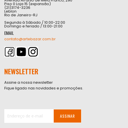
Avenida Afranio de Melo Franco, 290
Piso 0 Loja 15 (expansão)
(21)3174-3236
Leblon
Rio de Janeiro-RJ
Segunda à Sábado / 10:00-22:00
Domingo e feriado / 13:00-21:00
EMAIL
contato@artebazar.com.br
NEWSLETTER
Assine a nossa newsletter
Fique ligado nas novidades e promoções.
ASSINAR
Inscreva-