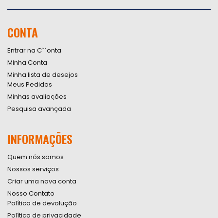
se
na
nossa
CONTA
Newsletter:
Entrar na C``onta
Minha Conta
Minha lista de desejos
Meus Pedidos
Minhas avaliações
Pesquisa avançada
INFORMAÇÕES
Quem nós somos
Nossos serviços
Criar uma nova conta
Nosso Contato
Política de devolução
Política de privacidade