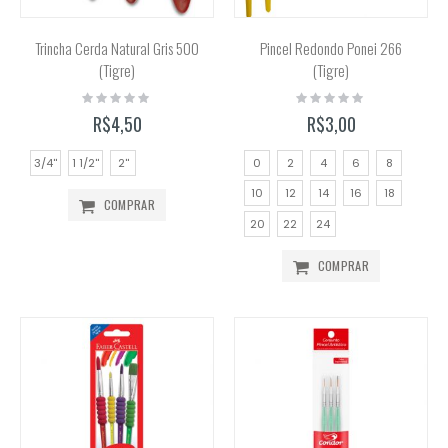
Trincha Cerda Natural Gris 500
Pincel Redondo Ponei 266
(Tigre)
(Tigre)
Rating:
Rating:
0%
0%
R$4,50
R$3,00
3/4''
1 1/2''
2''
0
2
4
6
8
10
12
14
16
18
COMPRAR
20
22
24
COMPRAR