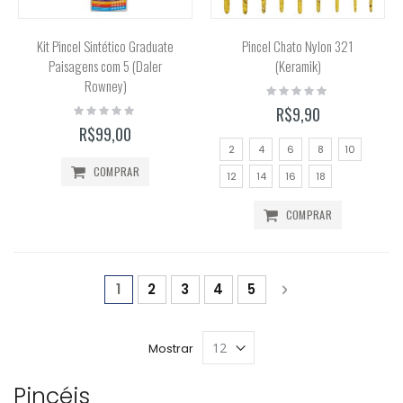
Kit Pincel Sintético Graduate
Pincel Chato Nylon 321
Paisagens com 5 (Daler
(Keramik)
Rowney)
Rating:
0%
Rating:
R$9,90
0%
R$99,00
2
4
6
8
10
COMPRAR
12
14
16
18
COMPRAR
Página
Você está lendo a página
Página
Página
Página
Página
Página
Próximo
1
2
3
4
5
Mostrar
Pincéis