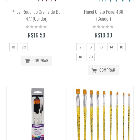
Pincel Redondo Orelha de Boi
Pincel Chato Ponei 486
477 (Condor)
(Condor)
Rating:
Rating:
0%
0%
R$16,50
R$10,90
16
20
2
6
10
14
16
18
20
COMPRAR
COMPRAR