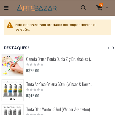
Pular
itens
0
para
Cart
Pesquisa
o
conteúdo
Não encontramos produtos correspondentes a
seleção.
DESTAQUES!
Caneta Brush Ponta Dupla Zig Brushables (Kuretake)
Rating:
0%
R$26,00
Tinta Acrílica Galeria 60ml (Winsor & Newton)
Rating:
0%
R$45,00
Tinta Óleo Winton 37ml (Winsor & Newton)
Rating: