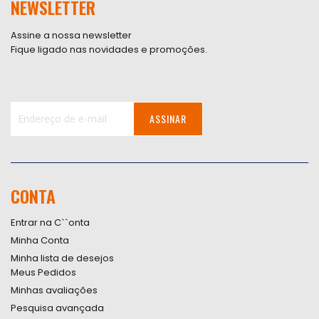
NEWSLETTER
Assine a nossa newsletter
Fique ligado nas novidades e promoções.
ASSINAR
Inscreva-
se
na
nossa
CONTA
Newsletter:
Entrar na C``onta
Minha Conta
Minha lista de desejos
Meus Pedidos
Minhas avaliações
Pesquisa avançada