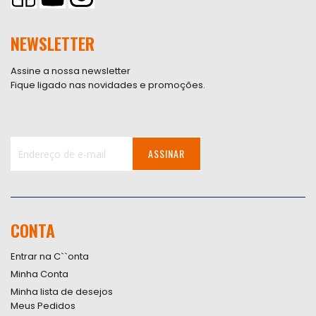
NEWSLETTER
Assine a nossa newsletter
Fique ligado nas novidades e promoções.
ASSINAR
Inscreva-
se
na
nossa
CONTA
Newsletter:
Entrar na C``onta
Minha Conta
Minha lista de desejos
Meus Pedidos