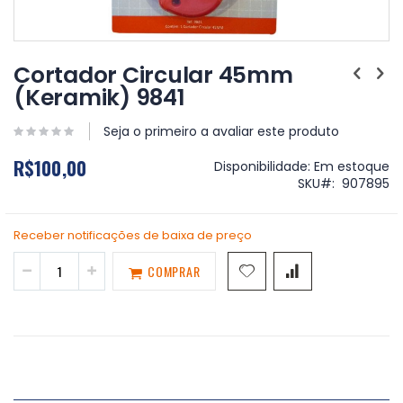
Saltar
para
Cortador Circular 45mm
o
(Keramik) 9841
início
da
Galeria
Seja o primeiro a avaliar este produto
de
R$100,00
imagens
Disponibilidade:
Em estoque
SKU
907895
Receber notificações de baixa de preço
COMPRAR