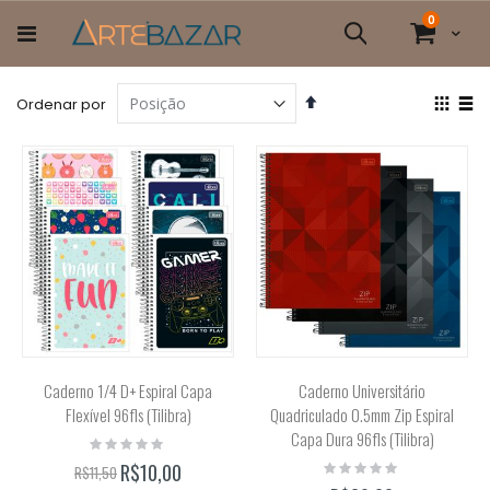
Pular
itens
0
para
Cart
Pesquisa
o
conteúdo
Definir
Ver
Ordenar por
Direção
com
Grade
List
Decrescente
Caderno 1/4 D+ Espiral Capa
Caderno Universitário
Flexível 96fls (Tilibra)
Quadriculado 0.5mm Zip Espiral
Capa Dura 96fls (Tilibra)
Rating:
0%
Rating:
R$10,00
R$11,50
0%