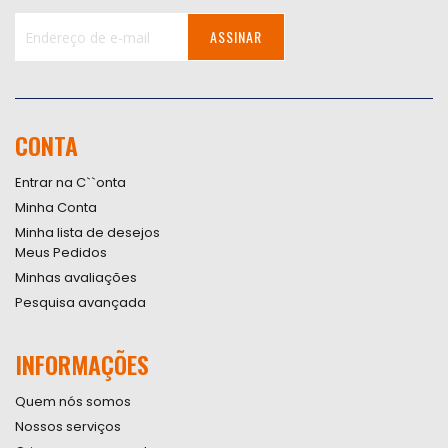
ASSINAR
Inscreva-
se
na
nossa
CONTA
Newsletter:
Entrar na C``onta
Minha Conta
Minha lista de desejos
Meus Pedidos
Minhas avaliações
Pesquisa avançada
INFORMAÇÕES
Quem nós somos
Nossos serviços