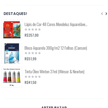
DESTAQUES!
Lápis de Cor 48 Cores Mondeluz Aquarelável (Koh-I-Noor)
Rating:
0%
R$357,00
Bloco Aquarela 300g/m2 12 Folhas (Canson)
Rating:
0%
R$51,99
Tinta Óleo Winton 37ml (Winsor & Newton)
Rating:
0%
R$41,50
ARTER BAZAR