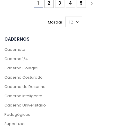
Página
Você está lendo a página
Página
Página
Página
Página
Página
Próximo
1
2
3
4
5
Mostrar
CADERNOS
Caderneta
Caderno 1/4
Caderno Colegial
Caderno Costurado
Caderno de Desenho
Caderno Inteligente
Caderno Universitário
Pedagógicos
Super Luxo