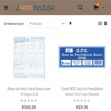
Pular
itens
0
para
Cart
Pesquisa
o
conteúdo
Definir
Ver
Ordenar por
Direção
com
Grade
List
Decrescente
Bloco de Nota Fiscal Avulsa com
Carnê INSS Guia da Previdência
10 Jogos (LS)
Social 12x2 vias (Tamoio)
Rating:
Rating:
0%
0%
R$60,00
R$9,90