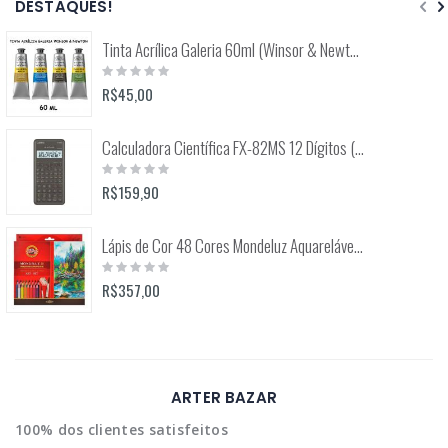
DESTAQUES!
Tinta Acrílica Galeria 60ml (Winsor & Newton)
Rating:
0%
R$45,00
Calculadora Científica FX-82MS 12 Dígitos (Casio)
Rating:
0%
R$159,90
Lápis de Cor 48 Cores Mondeluz Aquarelável (Koh-I-Noor)
Rating:
0%
R$357,00
ARTER BAZAR
100% dos clientes satisfeitos