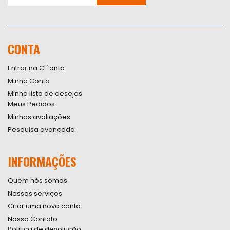
Inscreva-
se
na
nossa
CONTA
Newsletter:
Entrar na C``onta
Minha Conta
Minha lista de desejos
Meus Pedidos
Minhas avaliações
Pesquisa avançada
INFORMAÇÕES
Quem nós somos
Nossos serviços
Criar uma nova conta
Nosso Contato
Política de devolução