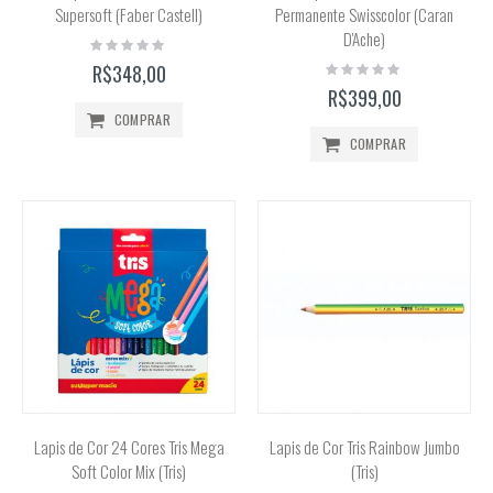
Supersoft (Faber Castell)
Permanente Swisscolor (Caran
D'Ache)
Rating:
0%
Rating:
R$348,00
0%
R$399,00
COMPRAR
COMPRAR
Lapis de Cor 24 Cores Tris Mega
Lapis de Cor Tris Rainbow Jumbo
Soft Color Mix (Tris)
(Tris)