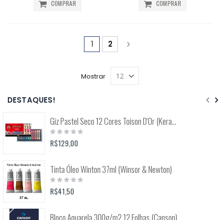
COMPRAR
COMPRAR
Página
Você está lendo a página
Página
Página
Próximo
1
2
Mostrar
DESTAQUES!
Giz Pastel Seco 12 Cores Toison D'Or (Keramik) 8512
Rating:
0%
R$129,00
Tinta Óleo Winton 37ml (Winsor & Newton)
Rating:
0%
R$41,50
Bloco Aquarela 300g/m2 12 Folhas (Canson)