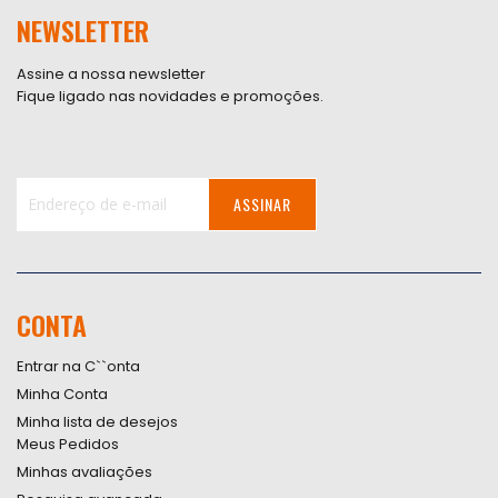
NEWSLETTER
Assine a nossa newsletter
Fique ligado nas novidades e promoções.
ASSINAR
Inscreva-
se
na
nossa
CONTA
Newsletter:
Entrar na C``onta
Minha Conta
Minha lista de desejos
Meus Pedidos
Minhas avaliações