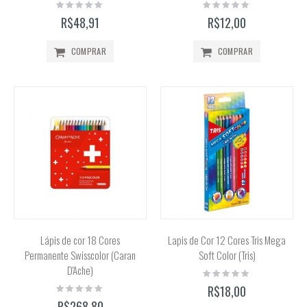
Rating:
Rating:
0%
0%
R$48,91
R$12,00
COMPRAR
COMPRAR
Lápis de cor 18 Cores
Lapis de Cor 12 Cores Tris Mega
Permanente Swisscolor (Caran
Soft Color (Tris)
D'Ache)
Rating:
0%
Rating:
R$18,00
0%
R$268,80