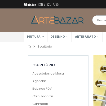
(21) 97220-7595
Pular
WhatsApp
para
o
conteúdo
PINTURA
DESENHO
ARTESANATO
Home
Escritório
ESCRITÓRIO
Acessórios de Mesa
Agendas
Bobinas PDV
Calculadoras
Carimbos