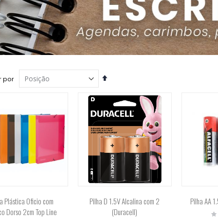
Definir
 por
Direção
Decrescente
a Plástica Oficio com
Pilha D 1.5V Alcalina com 2
Pilha AA 1
ico Dorso 2cm Top Line
(Duracell)
Ra