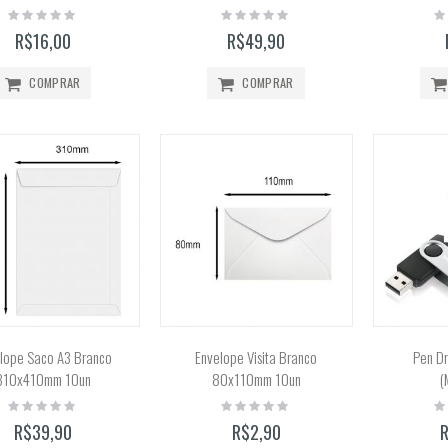
Rating:
Rating:
Ra
0%
0%
0
R$16,00
R$49,90
COMPRAR
COMPRAR
lope Saco A3 Branco
Envelope Visita Branco
Pen Dr
310x410mm 10un
80x110mm 10un
(
Rating:
Rating:
Ra
0%
0%
0
R$39,90
R$2,90