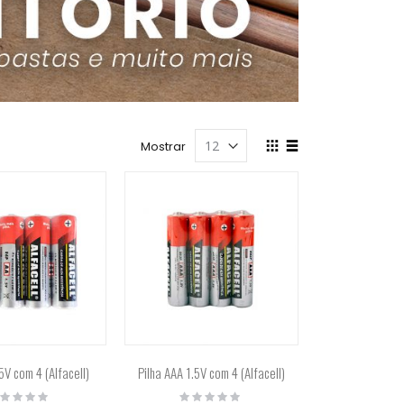
Ver
Mostrar
como
Grade
Lista
.5V com 4 (Alfacell)
Pilha AAA 1.5V com 4 (Alfacell)
ting:
Rating: