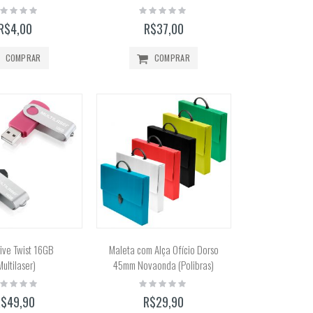
ting:
Rating:
%
0%
R$4,00
R$37,00
COMPRAR
COMPRAR
ive Twist 16GB
Maleta com Alça Ofício Dorso
Multilaser)
45mm Novaonda (Polibras)
ting:
Rating:
%
0%
R$49,90
R$29,90