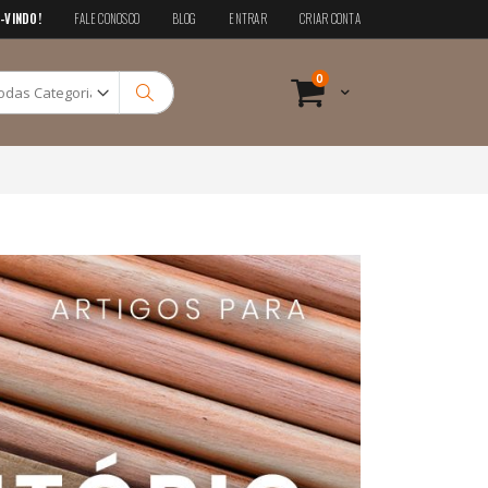
-VINDO!
FALE CONOSCO
BLOG
ENTRAR
CRIAR CONTA
Pesquisa
itens
0
Cart
Pesquisa