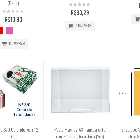
0
(Dello)
Rating:
Bloco Aquarela 300g/m2 12 Folhas (Canson)
Lápis de Cor 48 Cores Mondeluz Aquarelável (Koh-I-Noor)
0%
Rating:
R$80,29
Rating:
Rating:
0%
0%
0%
R$13,90
R$51,99
R$357,00
COMPRAR
Tinta Óleo Winton 37ml (Winsor & Newton)
COMPRAR
Rating:
0%
R$41,50
Giz Pastel Seco 12 Cores Toison D'Or (Keramik) 8512
Rating:
0%
R$129,00
No.8/0 Colorido com 12
Pasta Plástica A3 Transparente
Envelope 
(Acc)
com Elástico Dorso Fino (Yes)
Ouro 