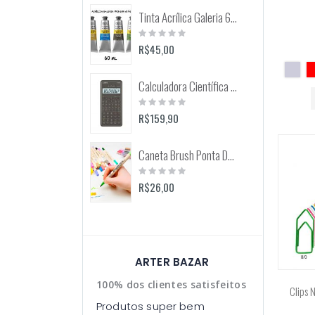
Tinta Acrílica Galeria 60ml (Winsor & Newton)
Rating:
0%
R$45,00
Calculadora Científica FX-82MS 12 Dígitos (Casio)
Rating:
0%
R$159,90
Caneta Brush Ponta Dupla Zig Brushables (Kuretake)
Rating:
0%
R$26,00
ARTER BAZAR
100% dos clientes satisfeitos
Clips 
Produtos super bem