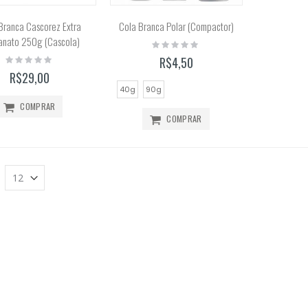
Tinta Óleo Winton 37ml (Winsor & Newton)
Branca Cascorez Extra
Cola Branca Polar (Compactor)
Rating:
anato 250g (Cascola)
Rating:
0%
0%
R$41,50
Rating:
R$4,50
0%
R$29,00
40g
90g
COMPRAR
COMPRAR