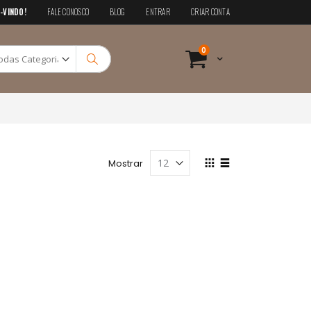
-VINDO!
FALE CONOSCO
BLOG
ENTRAR
CRIAR CONTA
Pesquisa
itens
0
Cart
Pesquisa
Ver
Mostrar
como
Grade
Lista