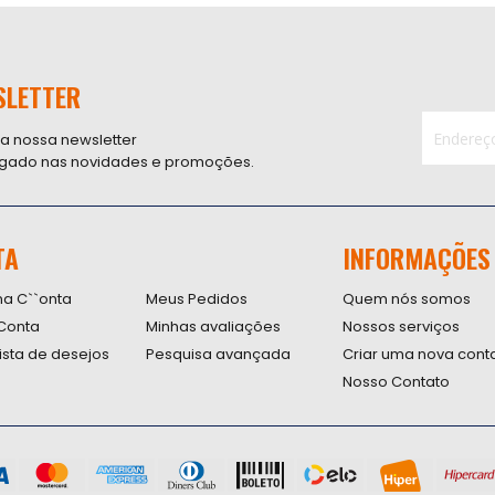
SLETTER
 a nossa newsletter
ligado nas novidades e promoções.
Inscreva-
se
na
nossa
TA
INFORMAÇÕES
Newsletter
na C``onta
Meus Pedidos
Quem nós somos
Conta
Minhas avaliações
Nossos serviços
lista de desejos
Pesquisa avançada
Criar uma nova cont
Nosso Contato