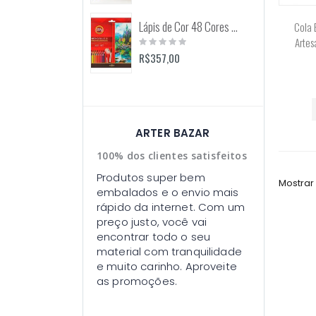
Lápis de Cor 48 Cores Mondeluz Aquarelável (Koh-I-Noor)
Cola 
Rating:
Artes
0%
R$357,00
ARTER BAZAR
100% dos clientes satisfeitos
Produtos super bem
Mostrar
embalados e o envio mais
rápido da internet. Com um
preço justo, você vai
encontrar todo o seu
material com tranquilidade
e muito carinho. Aproveite
as promoções.