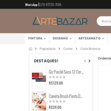
(21) 97220-7595
Pular
WhatsApp
para
o
conteúdo
PINTURA
DESENHO
ARTESANATO
Home
Cola Branca
Papelaria
Colas
Ordenar
DESTAQUES!
Giz Pastel Seco 12 Cores Toison D'Or (Keramik) 8512
Rating:
0%
R$129,00
Caneta Brush Ponta Dupla Zig Brushables (Kuretake)
Rating:
0%
R$26,00