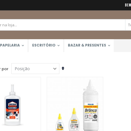
BEM
PAPELARIA
ESCRITÓRIO
BAZAR & PRESENTES
Definir
 por
Direção
Decrescente
Tinta Acrílica Galeria 60ml (Winsor & Newton)
Calculadora Científica FX-82MS 12 Dígitos (Casio)
Rating:
Rating:
0%
0%
R$45,00
R$159,90
Bloco Aquarela 300g/m2 12 Folhas (Canson)
Rating:
0%
R$51,99