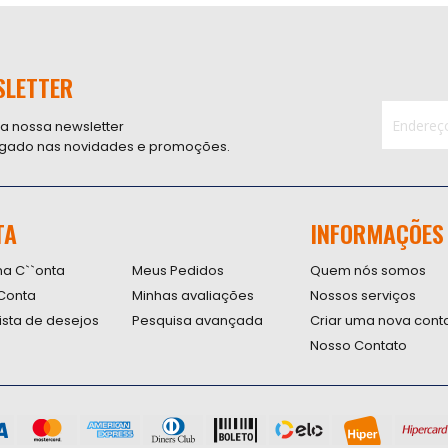
SLETTER
 a nossa newsletter
ligado nas novidades e promoções.
Inscreva-
se
na
nossa
TA
INFORMAÇÕES
Newsletter
na C``onta
Meus Pedidos
Quem nós somos
Conta
Minhas avaliações
Nossos serviços
lista de desejos
Pesquisa avançada
Criar uma nova cont
Nosso Contato