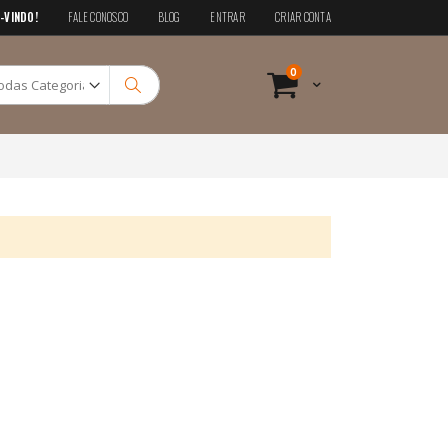
-VINDO!
FALE CONOSCO
BLOG
ENTRAR
CRIAR CONTA
Pesquisa
itens
0
Cart
Pesquisa