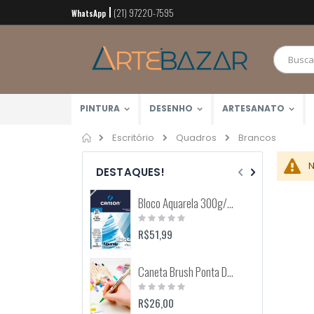
(21) 97220-7595
Pular
WhatsApp
para
o
conteúdo
PINTURA
DESENHO
ARTESANATO
Home
Brancos
Escritório
Quadros
N
DESTAQUES!
Bloco Aquarela 300g/m2 12 Folhas (Canson)
Rating:
0%
R$51,99
Caneta Brush Ponta Dupla Zig Brushables (Kuretake)
Rating:
0%
R$26,00