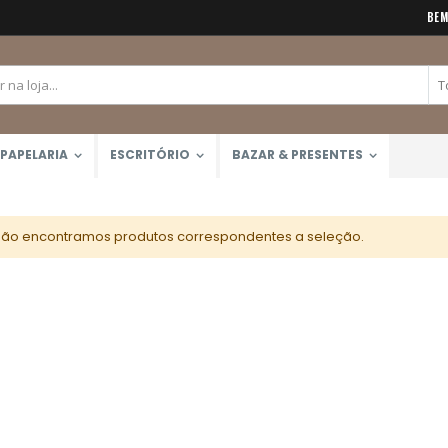
BEM
PAPELARIA
ESCRITÓRIO
BAZAR & PRESENTES
ão encontramos produtos correspondentes a seleção.
Calculadora Científica FX-82MS 12 Dígitos (Casio)
Tinta Acrílica Galeria 60ml (Winsor & Newton)
Rating:
Rating:
0%
0%
R$159,90
R$45,00
Lápis de Cor 48 Cores Mondeluz Aquarelável (Koh-I-Noor)
Rating:
0%
R$357,00