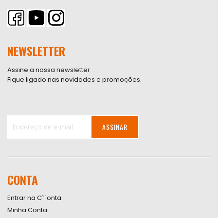
NEWSLETTER
Assine a nossa newsletter
Fique ligado nas novidades e promoções.
ASSINAR
Inscreva-
se
na
nossa
CONTA
Newsletter:
Entrar na C``onta
Minha Conta