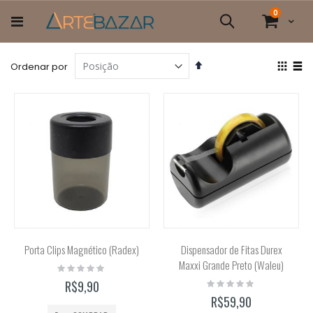
Pular
itens
0
para
Cart
Pesquisa
o
conteúdo
Definir
Ver
Ordenar por
Direção
com
Grade
List
Decrescente
Porta Clips Magnético (Radex)
Dispensador de Fitas Durex
Maxxi Grande Preto (Waleu)
Rating:
0%
Rating:
R$9,90
0%
R$59,90