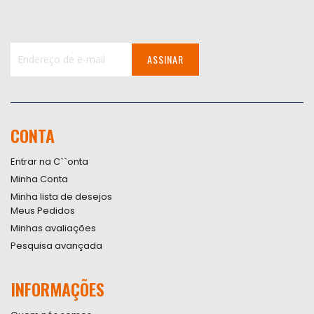
ASSINAR
Inscreva-
se
na
nossa
CONTA
Newsletter:
Entrar na C``onta
Minha Conta
Minha lista de desejos
Meus Pedidos
Minhas avaliações
Pesquisa avançada
INFORMAÇÕES