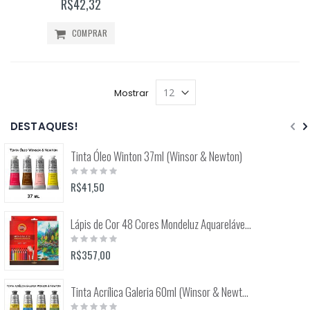
R$42,32
COMPRAR
Mostrar
DESTAQUES!
Tinta Óleo Winton 37ml (Winsor & Newton)
Rating:
0%
R$41,50
Lápis de Cor 48 Cores Mondeluz Aquarelável (Koh-I-Noor)
Rating:
0%
R$357,00
Tinta Acrílica Galeria 60ml (Winsor & Newton)
Rating: