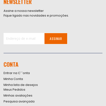
NEWSLETTER
Assine a nossa newsletter
Fique ligado nas novidades e promoções.
ASSINAR
Inscreva-
se
na
nossa
CONTA
Newsletter:
Entrar na C``onta
Minha Conta
Minha lista de desejos
Meus Pedidos
Minhas avaliações
Pesquisa avançada