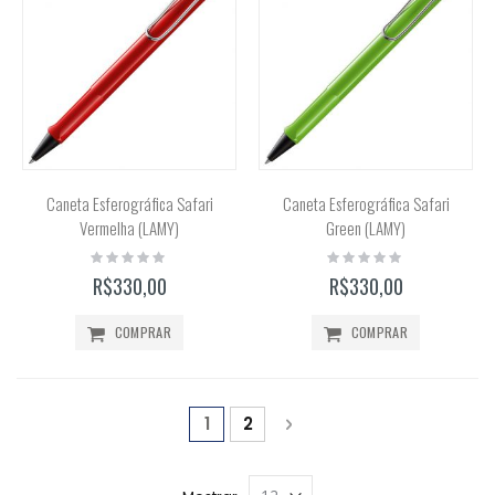
Caneta Esferográfica Safari
Caneta Esferográfica Safari
Vermelha (LAMY)
Green (LAMY)
Rating:
Rating:
0%
0%
R$330,00
R$330,00
COMPRAR
COMPRAR
Página
Você está lendo a página
Página
Página
Próximo
1
2