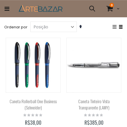
Pular
itens
0
para
Cart
Pesquisa
o
conteúdo
Definir
Ver
Ordenar por
Direção
com
Grade
List
Decrescente
Caneta Rollerball One Business
Caneta Tinteiro Vista
(Schneider)
Transparente (LAMY)
Rating:
Rating:
0%
0%
R$38,00
R$385,00