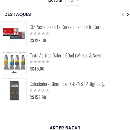
Mostrar
DESTAQUES!
Giz Pastel Seco 12 Cores Toison D'Or (Keramik) 8512
Rating:
0%
R$129,00
Tinta Acrílica Galeria 60ml (Winsor & Newton)
Rating:
0%
R$45,00
Calculadora Científica FX-82MS 12 Dígitos (Casio)
Rating:
0%
R$159,90
ARTER BAZAR