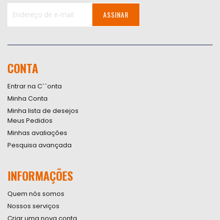
ASSINAR
Inscreva-
se
na
nossa
CONTA
Newsletter:
Entrar na C``onta
Minha Conta
Minha lista de desejos
Meus Pedidos
Minhas avaliações
Pesquisa avançada
INFORMAÇÕES
Quem nós somos
Nossos serviços
Criar uma nova conta