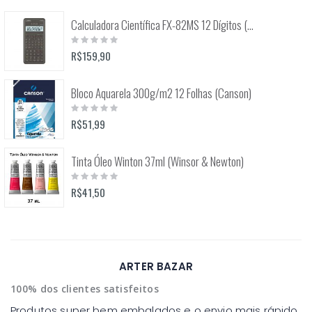
Calculadora Científica FX-82MS 12 Dígitos (Casio)
Rating:
0%
R$159,90
Bloco Aquarela 300g/m2 12 Folhas (Canson)
Rating:
0%
R$51,99
Tinta Óleo Winton 37ml (Winsor & Newton)
Rating:
0%
R$41,50
ARTER BAZAR
100% dos clientes satisfeitos
Produtos super bem embalados e o envio mais rápido