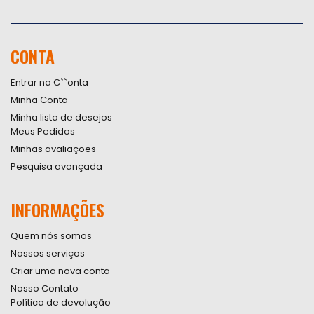
Inscreva-
se
na
nossa
CONTA
Newsletter:
Entrar na C``onta
Minha Conta
Minha lista de desejos
Meus Pedidos
Minhas avaliações
Pesquisa avançada
INFORMAÇÕES
Quem nós somos
Nossos serviços
Criar uma nova conta
Nosso Contato
Política de devolução