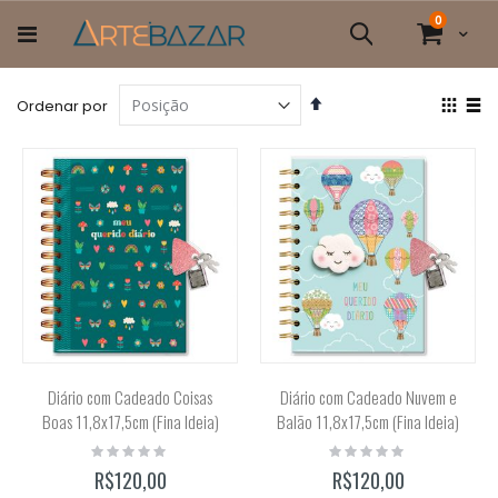
Pular
itens
0
para
Cart
Pesquisa
o
conteúdo
Definir
Ver
Ordenar por
Direção
com
Grade
List
Decrescente
Diário com Cadeado Coisas
Diário com Cadeado Nuvem e
Boas 11,8x17,5cm (Fina Ideia)
Balão 11,8x17,5cm (Fina Ideia)
Rating:
Rating:
0%
0%
R$120,00
R$120,00