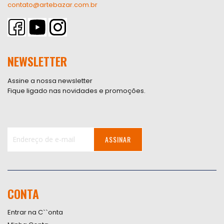
contato@artebazar.com.br
NEWSLETTER
Assine a nossa newsletter
Fique ligado nas novidades e promoções.
ASSINAR
Inscreva-
se
na
nossa
CONTA
Newsletter:
Entrar na C``onta