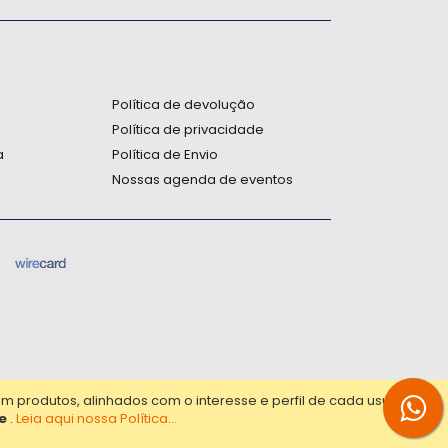
:
Política de devolução
Política de privacidade
a
Política de Envio
Nossas agenda de eventos
produtos, alinhados com o interesse e perfil de cada usuário.
e
.
Leia aqui nossa Política...