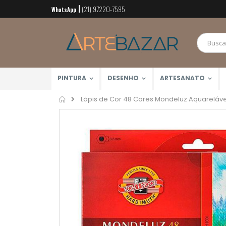
(21) 97220-7595
Pular
WhatsApp
para
o
conteúdo
PINTURA
DESENHO
ARTESANATO
Home
Lápis de Cor 48 Cores Mondeluz Aquareláve
Pular
para
o
final
da
Galeria
de
imagens