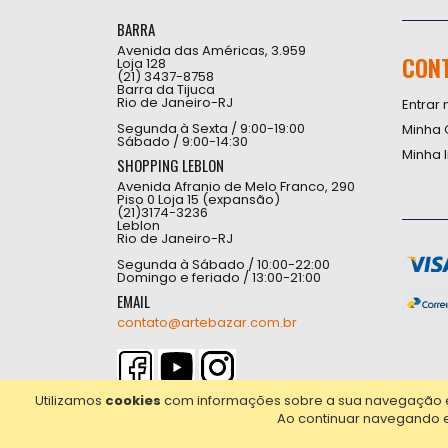
BARRA
Avenida das Américas, 3.959
CON
Loja 128
(21) 3437-8758
Barra da Tijuca
Rio de Janeiro-RJ
Entrar 
Segunda à Sexta / 9:00-19:00
Minha 
Sábado / 9:00-14:30
Minha 
SHOPPING LEBLON
Avenida Afranio de Melo Franco, 290
Piso 0 Loja 15 (expansão)
(21)3174-3236
Leblon
Rio de Janeiro-RJ
Segunda à Sábado / 10:00-22:00
Domingo e feriado / 13:00-21:00
EMAIL
contato@artebazar.com.br
Utilizamos
cookies
com informações sobre a sua navegação em 
Ao continuar navegando 