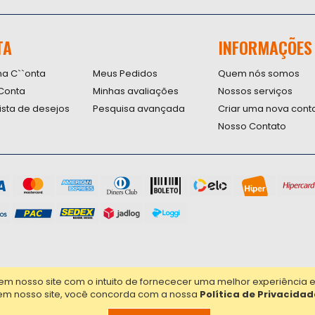
se
na
nossa
TA
INFORMAÇÕES
Newsletter
na C``onta
Meus Pedidos
Quem nós somos
Conta
Minhas avaliações
Nossos serviços
lista de desejos
Pesquisa avançada
Criar uma nova cont
Nosso Contato
nosso site com o intuito de fornececer uma melhor experiência em 
em nosso site, você concorda com a nossa
Política de Privacidad