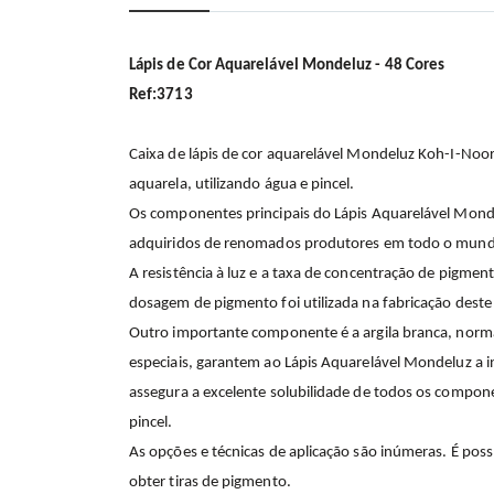
início
da
Galeria
de
Lápis de Cor Aquarelável Mondeluz - 48 Cores
imagens
Ref:3713
Caixa de lápis de cor aquarelável Mondeluz Koh-I-Noor,
aquarela, utilizando água e pincel.
Os componentes principais do Lápis Aquarelável Monde
adquiridos de renomados produtores em todo o mun
A resistência à luz e a taxa de concentração de pigme
dosagem de pigmento foi utilizada na fabricação dest
Outro importante componente é a argila branca, norm
especiais, garantem ao Lápis Aquarelável Mondeluz a i
assegura a excelente solubilidade de todos os compo
pincel.
As opções e técnicas de aplicação são inúmeras. É poss
obter tiras de pigmento.