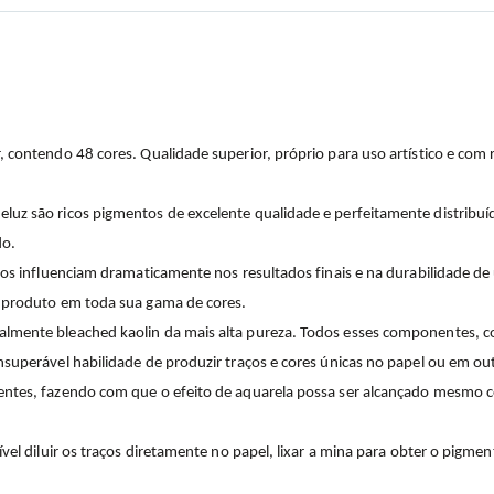
 contendo 48 cores. Qualidade superior, próprio para uso artístico e com r
luz são ricos pigmentos de excelente qualidade e perfeitamente distribu
do.
ntos influenciam dramaticamente nos resultados finais e na durabilidade 
e produto em toda sua gama de cores.
almente bleached kaolin da mais alta pureza. Todos esses componentes, c
nsuperável habilidade de produzir traços e cores únicas no papel ou em o
nentes, fazendo com que o efeito de aquarela possa ser alcançado mesmo
ível diluir os traços diretamente no papel, lixar a mina para obter o pigm