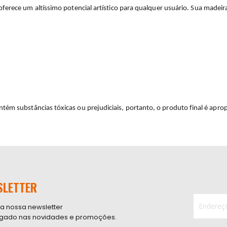
erece um altíssimo potencial artístico para qualquer usuário. Sua madeir
m substâncias tóxicas ou prejudiciais, portanto, o produto final é aprop
SLETTER
 a nossa newsletter
ligado nas novidades e promoções.
Inscreva-