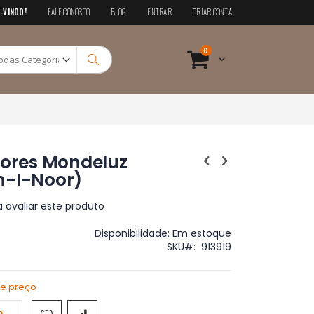
-VINDO!
FALE CONOSCO
BLOG
ENTRAR
CRIAR CONTA
Pesquisa
itens
0
Cart
Pesquisa
Cores Mondeluz
h-I-Noor)
a avaliar este produto
Disponibilidade:
Em estoque
SKU
913919
de preço