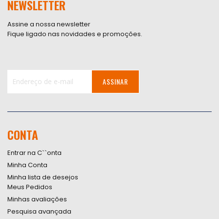
NEWSLETTER
Assine a nossa newsletter
Fique ligado nas novidades e promoções.
ASSINAR
Inscreva-
se
na
nossa
CONTA
Newsletter:
Entrar na C``onta
Minha Conta
Minha lista de desejos
Meus Pedidos
Minhas avaliações
Pesquisa avançada