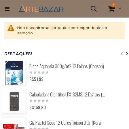
Pular
itens
0
para
Cart
Pesquisa
o
conteúdo
Não encontramos produtos correspondentes a
seleção.
DESTAQUES!
Bloco Aquarela 300g/m2 12 Folhas (Canson)
Rating:
0%
R$51,99
Calculadora Científica FX-82MS 12 Dígitos (Casio)
Rating:
0%
R$159,90
Giz Pastel Seco 12 Cores Toison D'Or (Keramik) 8512
Rating: