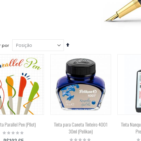
Tinta Acrílica Galeria 60ml (Winsor & Newton)
Rating:
0%
R$45,00
Definir
 por
Direção
Decrescente
a Parallel Pen (Pilot)
Tinta para Caneta Tinteiro 4001
Tinta Nanqu
30ml (Pelikan)
Pre
Rating:
0%
Rating:
Ra