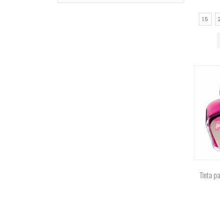
1.5
2
Tinta p