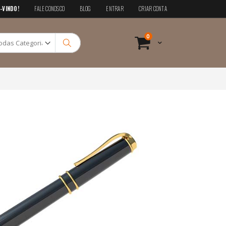
-VINDO!
FALE CONOSCO
BLOG
ENTRAR
CRIAR CONTA
Pesquisa
itens
0
Cart
Pesquisa