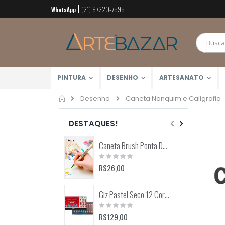
(21) 97220-7595
Pular
WhatsApp
para
o
conteúdo
PINTURA
DESENHO
ARTESANATO
Home
Caneta Nanquim e Caligrafia
Desenho
DESTAQUES!
Caneta Brush Ponta Dupla Zig Brushables (Kuretake)
Rating:
0%
R$26,00
Giz Pastel Seco 12 Cores Toison D'Or (Keramik) 8512
Rating:
0%
R$129,00