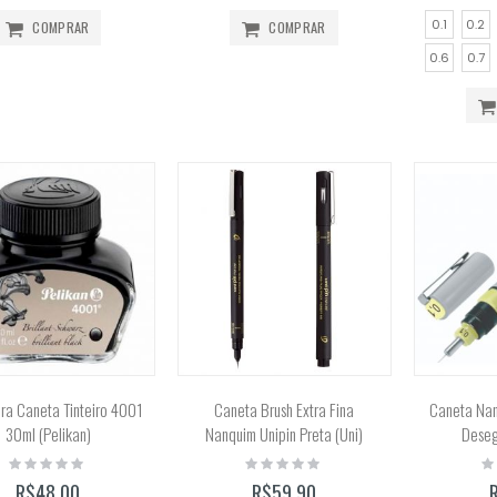
0.1
0.2
COMPRAR
COMPRAR
0.6
0.7
ara Caneta Tinteiro 4001
Caneta Brush Extra Fina
Caneta Nan
30ml (Pelikan)
Nanquim Unipin Preta (Uni)
Deseg
Rating:
Rating:
Ra
0%
0%
0
R$48,00
R$59,90