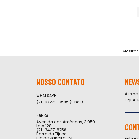
Mostrar
NOSSO CONTATO
NEW
Assine
WHATSAPP
Fique 
(21) 97220-7595 (Chat)
BARRA
Avenida das Américas, 3.959
CON
Loja 128
(21) 3437-8758
Barra da Tijuca
Rio de Janeiro-RJ
Entrar 