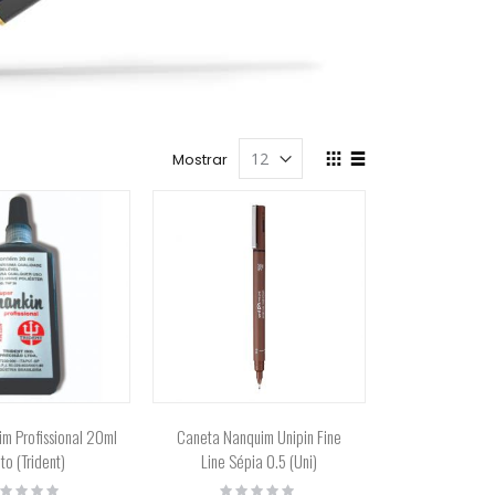
Ver
Mostrar
como
Grade
Lista
im Profissional 20ml
Caneta Nanquim Unipin Fine
to (Trident)
Line Sépia 0.5 (Uni)
ting:
Rating: