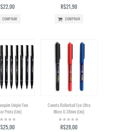
%
0%
R$22,00
R$21,90
COMPRAR
COMPRAR
nquim Unipin Fine
Caneta Rollerball Eye Ultra
Cor Preta (Uni)
Micro 0.38mm (Uni)
ting:
Rating:
%
0%
R$25,00
R$28,00