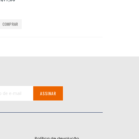
COMPRAR
ASSINAR
:
Política de devolução