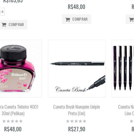
R$103,65
0%
0
R$48,00
.4
COMPRAR
COMPRAR
ara Caneta Tinteiro 4001
Caneta Brush Nanquim Unipin
Caneta Na
30ml (Pelikan)
Preta (Uni)
Line 
Rating:
Rating:
Ra
0%
0%
0
R$48,00
R$27,90