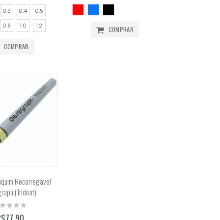
0.3
0.4
0.5
0.8
1.0
1.2
COMPRAR
COMPRAR
quim Recarregavel
raph (Trident)
ting:
%
R$77,90