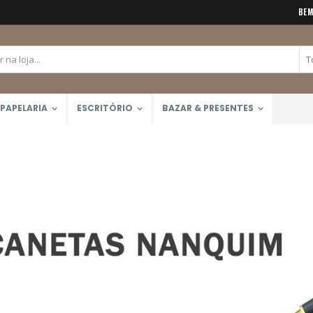
BEM
PAPELARIA
ESCRITÓRIO
BAZAR & PRESENTES
Tinta Óleo Winton 37ml (Winsor & Newton)
Bloco Aquarela 300g/m2 12 Folhas (Canson)
Rating:
Rating:
0%
0%
R$41,50
R$51,99
Lápis de Cor 48 Cores Mondeluz Aquarelável (Koh-I-Noor)
Rating:
0%
R$357,00