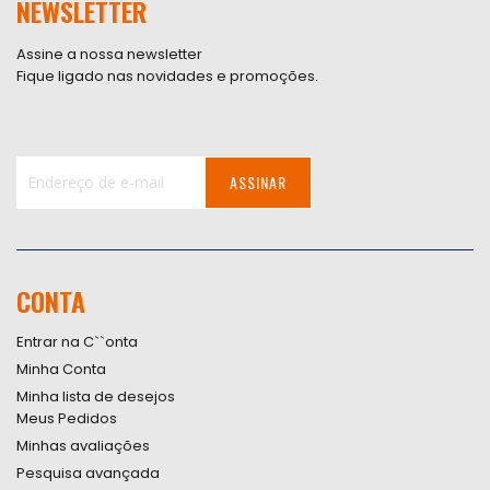
NEWSLETTER
Assine a nossa newsletter
Fique ligado nas novidades e promoções.
ASSINAR
Inscreva-
se
na
nossa
CONTA
Newsletter:
Entrar na C``onta
Minha Conta
Minha lista de desejos
Meus Pedidos
Minhas avaliações
Pesquisa avançada