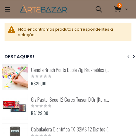
Pular
itens
0
para
Cart
Pesquisa
o
conteúdo
Não encontramos produtos correspondentes a
seleção.
DESTAQUES!
Caneta Brush Ponta Dupla Zig Brushables (Kuretake)
Rating:
0%
R$26,00
Giz Pastel Seco 12 Cores Toison D'Or (Keramik) 8512
Rating:
0%
R$129,00
Calculadora Científica FX-82MS 12 Dígitos (Casio)
Rating: