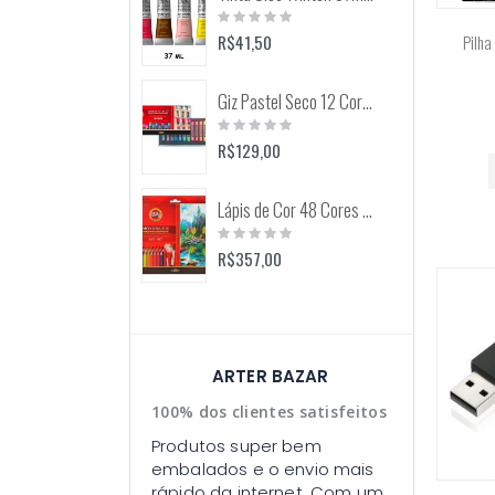
Rating:
0%
R$41,50
Pilha
Giz Pastel Seco 12 Cores Toison D'Or (Keramik) 8512
Rating:
0%
R$129,00
Lápis de Cor 48 Cores Mondeluz Aquarelável (Koh-I-Noor)
Rating:
0%
R$357,00
ARTER BAZAR
100% dos clientes satisfeitos
Produtos super bem
embalados e o envio mais
rápido da internet. Com um