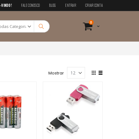
-VINDO!
FALE CONOSCO
BLOG
ENTRAR
CRIAR CONTA
Pesquisa
itens
0
Cart
Pesquisa
Ver
Mostrar
como
Grade
Lista