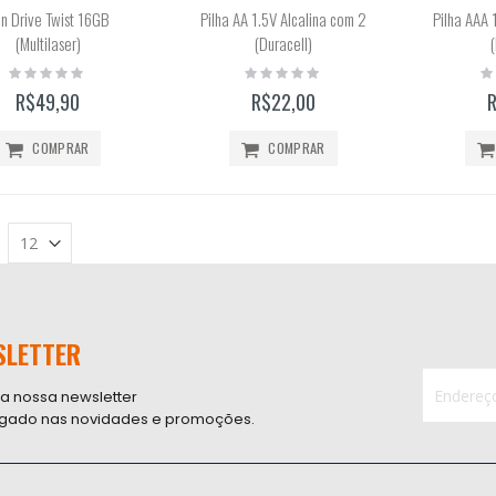
n Drive Twist 16GB
Pilha AA 1.5V Alcalina com 2
Pilha AAA 
(Multilaser)
(Duracell)
Rating:
Rating:
Ra
0%
0%
0
R$49,90
R$22,00
COMPRAR
COMPRAR
SLETTER
 a nossa newsletter
ligado nas novidades e promoções.
Inscreva-
se
na