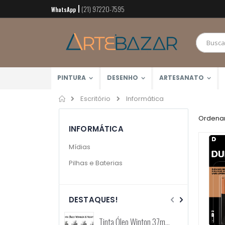
(21) 97220-7595
Pular
WhatsApp
para
o
conteúdo
PINTURA
DESENHO
ARTESANATO
Home
Informática
Escritório
Ordenar
INFORMÁTICA
Mídias
Pilhas e Baterias
DESTAQUES!
Tinta Óleo Winton 37ml (Winsor & Newton)