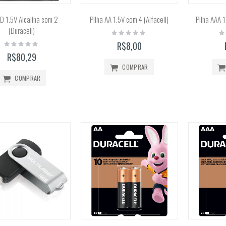
Rating:
Rating:
0%
0%
R$26,00
R$51,99
 D 1.5V Alcalina com 2
Pilha AA 1.5V com 4 (Alfacell)
Pilha AAA 1
(Duracell)
Rating:
Ra
0%
0
Rating:
R$8,00
Tinta Acrílica Galeria 60ml (Winsor & Newton)
0%
R$80,29
Rating:
0%
COMPRAR
R$45,00
COMPRAR
Calculadora Científica FX-82MS 12 Dígitos (Casio)
Rating:
0%
R$159,90