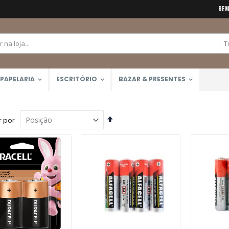
BEM
PAPELARIA
ESCRITÓRIO
BAZAR & PRESENTES
Definir
 por
Direção
Decrescente
Caneta Brush Ponta Dupla Zig Brushables (Kuretake)
Bloco Aquarela 300g/m2 12 Folhas (Canson)