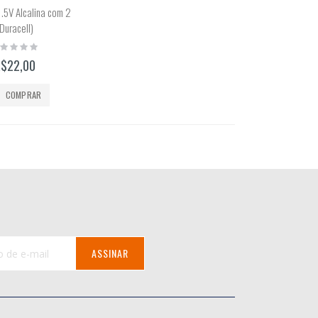
1.5V Alcalina com 2
(Duracell)
ting:
%
R$22,00
COMPRAR
ASSINAR