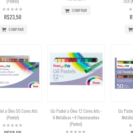
(Pentel)
D'Or 
Rating:
Ra
COMPRAR
0%
0
R$23,50
R
COMPRAR
tel a Óleo 50 Cores Arts
Giz Pastel a Óleo 12 Cores Arts -
Giz Paste
(Pentel)
6 Metálicas + 6 Fluorescentes
Metálic
(Pentel)
Rating:
Ra
0%
0
Rating:
R$68,00