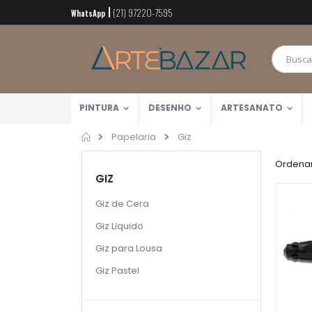
(21) 97220-7595
Pular
WhatsApp
para
o
conteúdo
PINTURA
DESENHO
ARTESANATO
Home
Giz
Papelaria
Ordenar
GIZ
Giz de Cera
Giz Liquido
Giz para Lousa
Giz Pastel