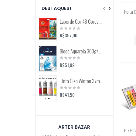
DESTAQUES!
Porta G
Lápis de Cor 48 Cores Mondeluz Aquarelável (Koh-I-Noor)
Rating:
0%
R$357,00
Bloco Aquarela 300g/m2 12 Folhas (Canson)
Rating:
0%
R$51,99
Tinta Óleo Winton 37ml (Winsor & Newton)
Rating:
0%
R$41,50
ARTER BAZAR
Giz Pas