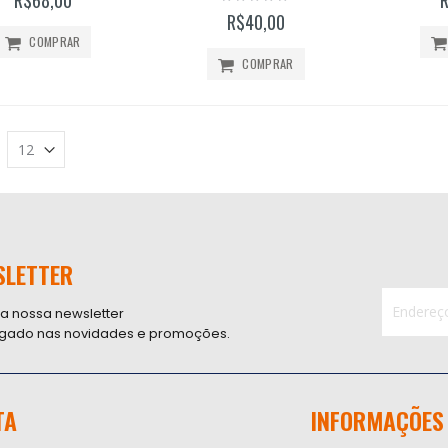
0%
R$40,00
COMPRAR
COMPRAR
SLETTER
 a nossa newsletter
ligado nas novidades e promoções.
Inscreva-
se
na
nossa
TA
INFORMAÇÕES
Newsletter