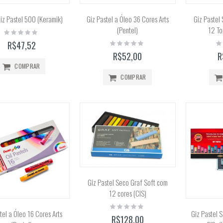
iz Pastel 500 (Keramik)
Giz Pastel a Óleo 36 Cores Arts
Giz Pastel
(Pentel)
12 To
Rating:
Calculadora Científica FX-82MS 12 Dígitos (Casio)
Caneta Brush Ponta Dupla Zig Brushables (Kuretake)
0%
Rating:
Ra
R$47,52
Rating:
Rating:
0%
0
0%
0%
R$52,00
R
R$159,90
R$26,00
COMPRAR
COMPRAR
Giz Pastel Seco 12 Cores Toison D'Or (Keramik) 8512
Rating:
0%
R$129,00
Tinta Acrílica Galeria 60ml (Winsor & Newton)
Rating:
0%
R$45,00
Giz Pastel Seco Graf Soft com
12 cores (CIS)
Rating:
0%
tel a Óleo 16 Cores Arts
Giz Pastel 
R$128,00