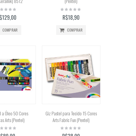
(Keramik) 8512
(Pentel)
ting:
Rating:
%
0%
$129,00
R$18,90
COMPRAR
COMPRAR
l a Óleo 50 Cores
Giz Pastel para Tecido 15 Cores
as Arts (Pentel)
Arts Fabric Fun (Pentel)
ting:
Rating:
%
0%
R$80,00
R$38,00