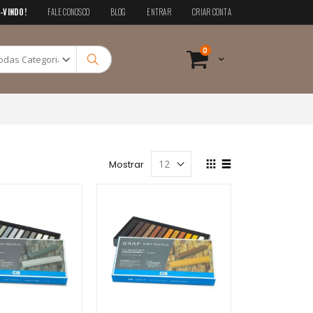
-VINDO!
FALE CONOSCO
BLOG
ENTRAR
CRIAR CONTA
Pesquisa
itens
0
Cart
Pesquisa
Ver
Mostrar
como
Grade
Lista