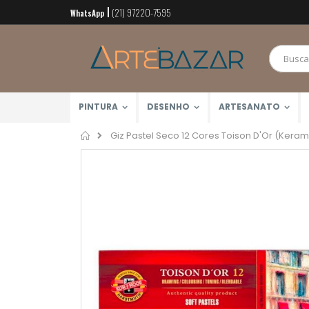
(21) 97220-7595
Pular
WhatsApp
para
o
conteúdo
PINTURA
DESENHO
ARTESANATO
Home
Giz Pastel Seco 12 Cores Toison D'Or (Keram
Pular
para
o
final
da
Galeria
de
imagens