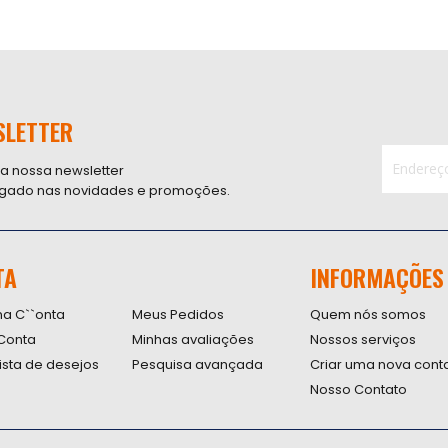
SLETTER
 a nossa newsletter
ligado nas novidades e promoções.
Inscreva-
se
na
nossa
TA
INFORMAÇÕES
Newsletter
na C``onta
Meus Pedidos
Quem nós somos
Conta
Minhas avaliações
Nossos serviços
lista de desejos
Pesquisa avançada
Criar uma nova cont
Nosso Contato