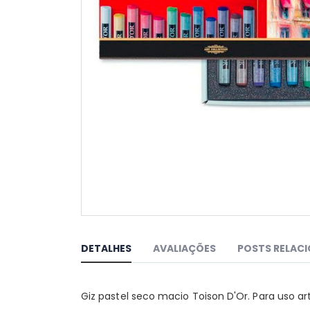
Saltar
para
o
DETALHES
AVALIAÇÕES
POSTS RELAC
início
da
Galeria
Giz pastel seco macio Toison D'Or. Para uso a
de
imagens