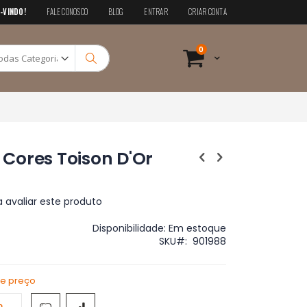
-VINDO!
FALE CONOSCO
BLOG
ENTRAR
CRIAR CONTA
Pesquisa
itens
0
Cart
Pesquisa
2 Cores Toison D'Or
a avaliar este produto
Disponibilidade:
Em estoque
SKU
901988
de preço