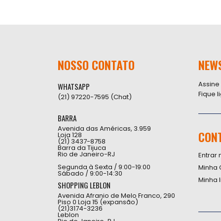
NOSSO CONTATO
NEW
Assine
WHATSAPP
Fique 
(21) 97220-7595 (Chat)
BARRA
Avenida das Américas, 3.959
CON
Loja 128
(21) 3437-8758
Barra da Tijuca
Rio de Janeiro-RJ
Entrar 
Segunda à Sexta / 9:00-19:00
Minha 
Sábado / 9:00-14:30
Minha 
SHOPPING LEBLON
Avenida Afranio de Melo Franco, 290
Piso 0 Loja 15 (expansão)
(21)3174-3236
Leblon