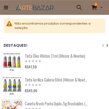
Pular
itens
0
para
Cart
Pesquisa
o
conteúdo
Não encontramos produtos correspondentes a
seleção.
DESTAQUES!
Tinta Óleo Winton 37ml (Winsor & Newton)
Rating:
0%
R$41,50
Tinta Acrílica Galeria 60ml (Winsor & Newton)
Rating:
0%
R$45,00
Caneta Brush Ponta Dupla Zig Brushables (Kuretake)
Rating: