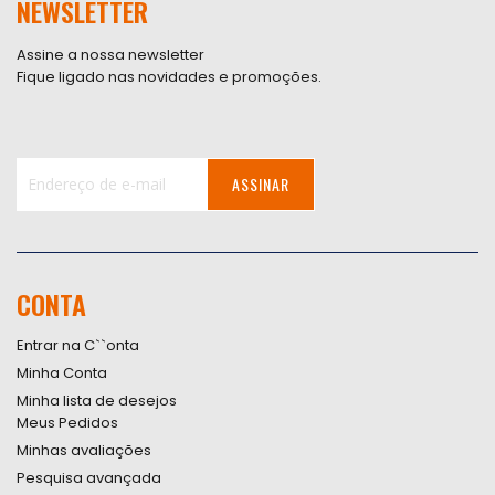
NEWSLETTER
Assine a nossa newsletter
Fique ligado nas novidades e promoções.
ASSINAR
Inscreva-
se
na
nossa
CONTA
Newsletter:
Entrar na C``onta
Minha Conta
Minha lista de desejos
Meus Pedidos
Minhas avaliações
Pesquisa avançada