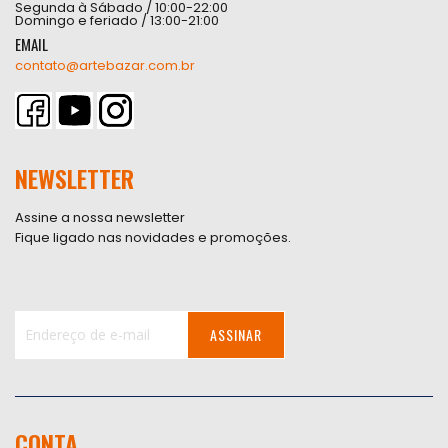
Segunda à Sábado / 10:00-22:00
Domingo e feriado / 13:00-21:00
EMAIL
contato@artebazar.com.br
NEWSLETTER
Assine a nossa newsletter
Fique ligado nas novidades e promoções.
ASSINAR
Inscreva-
se
na
nossa
CONTA
Newsletter: