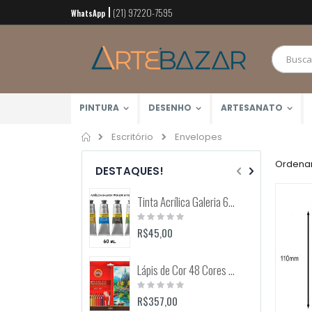
(21) 97220-7595
Pular
WhatsApp
para
o
conteúdo
PINTURA
DESENHO
ARTESANATO
Home
Envelopes
Escritório
Ordenar
DESTAQUES!
Tinta Acrílica Galeria 60ml (Winsor & Newton)
Rating:
0%
R$45,00
Lápis de Cor 48 Cores Mondeluz Aquarelável (Koh-I-Noor)
Rating:
0%
R$357,00