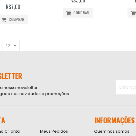
0%
R$7,00
COMPRAR
COMPRAR
SLETTER
 a nossa newsletter
ligado nas novidades e promoções.
Inscreva-
se
na
nossa
TA
INFORMAÇÕES
Newsletter
na C``onta
Meus Pedidos
Quem nós somos