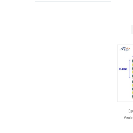
En
Verd