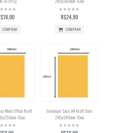
m 10 (YES)
260x360mm 10un
ting:
Rating:
%
0%
R$18,00
R$24,90
COMPRAR
COMPRAR
co Meio Ofício Kraft
Envelope Saco A4 Kraft Ouro
80x250mm 10un
240x340mm 10un
ting:
Rating:
%
0%
R$9,90
R$19,90