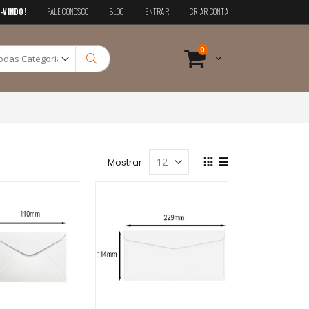
-VINDO!
FALE CONOSCO
BLOG
ENTRAR
CRIAR CONTA
Pesquisa
itens
0
Cart
Pesquisa
Ver
Mostrar
como
Grade
Lista