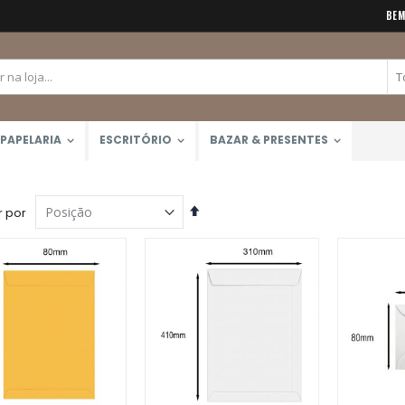
BEM
PAPELARIA
ESCRITÓRIO
BAZAR & PRESENTES
Definir
 por
Direção
Decrescente
Giz Pastel Seco 12 Cores Toison D'Or (Keramik) 8512
Bloco Aquarela 300g/m2 12 Folhas (Canson)
Rating:
Rating:
0%
0%
R$129,00
R$51,99
Caneta Brush Ponta Dupla Zig Brushables (Kuretake)
Rating:
0%
R$26,00