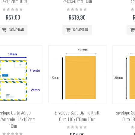
114x162mm 10un
240x340mm 10un
co
Rating:
Rating:
Ra
0%
0%
0
R$7,00
R$19,90
COMPRAR
COMPRAR
velope Carta Aéreo
Envelope Saco Dízimo Kraft
Envelope Sa
e/Amarelo 114x162mm
Ouro 110x170mm 10un
Ouro 1
10un
Rating:
Ra
0%
0
Rating:
R$5,00