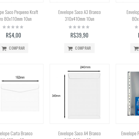
Calculadora Científica FX-82MS 12 Dígitos (Casio)
pe Saco Pequeno Kraft
Envelope Saco A3 Branco
Envelop
Rating:
ro 80x110mm 10un
310x410mm 10un
80x
0%
R$159,90
Rating:
Rating:
Ra
0%
0%
0
R$4,00
R$39,90
COMPRAR
COMPRAR
elope Carta Branco
Envelope Saco A4 Branco
Envelope P