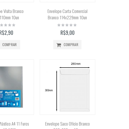
e Visita Branco
Envelope Carta Comercial
110mm 10un
Branco 114x229mm 10un
ting:
Rating:
%
0%
R$2,90
R$9,00
COMPRAR
COMPRAR
lástico A4 11 Furos
Envelope Saco Ofício Branco