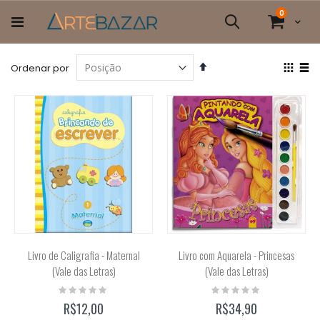
Pular
itens
0
para
Cart
Pesquisa
o
conteúdo
Definir
Ver
Ordenar por
Direção
com
Grade
List
Decrescente
Livro de Caligrafia - Maternal
Livro com Aquarela - Princesas
(Vale das Letras)
(Vale das Letras)
Rating:
Rating:
0%
0%
R$12,00
R$34,90