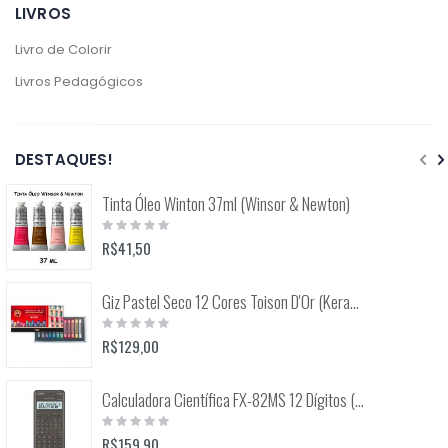
LIVROS
Livro de Colorir
Livros Pedagógicos
DESTAQUES!
Tinta Óleo Winton 37ml (Winsor & Newton)
Rating:
0%
R$41,50
Giz Pastel Seco 12 Cores Toison D'Or (Keramik) 8512
Rating:
0%
R$129,00
Calculadora Científica FX-82MS 12 Dígitos (Casio)
Rating:
0%
R$159,90