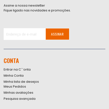
Assine a nossa newsletter
Fique ligado nas novidades e promoções.
ASSINAR
Inscreva-
se
na
nossa
CONTA
Newsletter:
Entrar na C``onta
Minha Conta
Minha lista de desejos
Meus Pedidos
Minhas avaliações
Pesquisa avançada